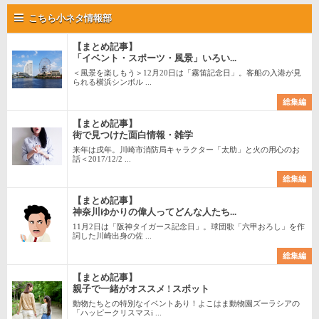
こちら小ネタ情報部
【まとめ記事】
「イベント・スポーツ・風景」いろい...
＜風景を楽しもう＞12月20日は「霧笛記念日」。客船の入港が見
られる横浜シンボル ...
総集編
【まとめ記事】
街で見つけた面白情報・雑学
来年は戌年。川崎市消防局キャラクター「太助」と火の用心のお
話＜2017/12/2 ...
総集編
【まとめ記事】
神奈川ゆかりの偉人ってどんな人たち...
11月2日は「阪神タイガース記念日」。球団歌「六甲おろし」を作
詞した川崎出身の佐 ...
総集編
【まとめ記事】
親子で一緒がオススメ ! スポット
動物たちとの特別なイベントあり！よこはま動物園ズーラシアの
「ハッピークリスマスi ...