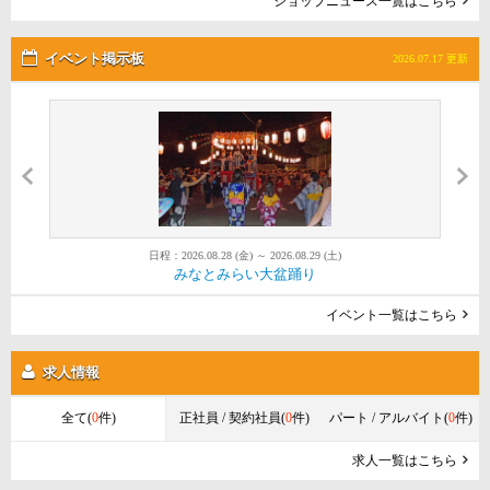
ショップニュース一覧はこちら
イベント掲示板
2026.07.17 更新
日程：2026.08.28 (金) ～ 2026.08.29 (土)
日程：2026.08.01 (土) ～ 2026.08.30 (日)
日程：2026.08.22 (土) ～ 2026.08.22 (土)
第52回金沢まつり花火大会
みなとみらい大盆踊り
Red Brick Sunset 2026
イベント一覧はこちら
求人情報
全て(
0
件)
正社員 / 契約社員(
0
件)
パート / アルバイト(
0
件)
求人一覧はこちら