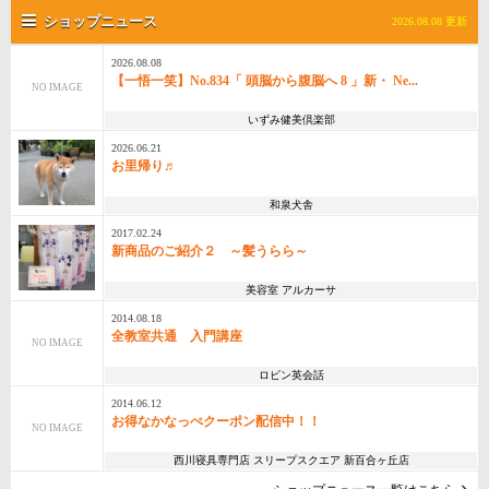
ショップニュース
2026.08.08 更新
2026.08.08
【一悟一笑】No.834「 頭脳から腹脳へ 8 」新・ Ne...
NO IMAGE
いずみ健美倶楽部
2026.06.21
お里帰り♬
和泉犬舎
2017.02.24
新商品のご紹介２ ～髪うらら～
美容室 アルカーサ
2014.08.18
全教室共通 入門講座
NO IMAGE
ロビン英会話
2014.06.12
お得なかなっぺクーポン配信中！！
NO IMAGE
西川寝具専門店 スリープスクエア 新百合ヶ丘店