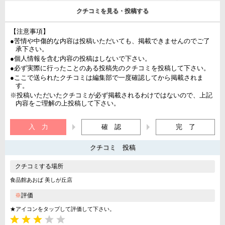
クチコミを見る・投稿する
【注意事項】
●苦情や中傷的な内容は投稿いただいても、掲載できませんのでご了
承下さい。
●個人情報を含む内容の投稿はしないで下さい。
●必ず実際に行ったことのある投稿先のクチコミを投稿して下さい。
●ここで送られたクチコミは編集部で一度確認してから掲載されま
す。
※投稿いただいたクチコミが必ず掲載されるわけではないので、上記
内容をご理解の上投稿して下さい。
入 力
確 認
完 了
クチコミ 投稿
クチコミする場所
食品館あおば 美しが丘店
※
評価
★アイコンをタップして評価して下さい。