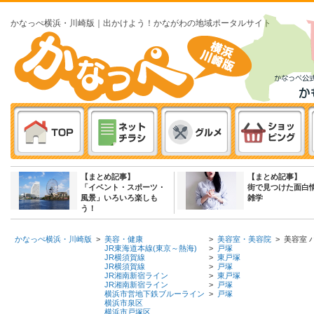
かなっぺ横浜・川崎版｜出かけよう！かながわの地域ポータルサイト
【まとめ記事】
【まとめ記事】
「イベント・スポーツ・
街で見つけた面白
風景」いろいろ楽しも
雑学
う！
かなっぺ横浜・川崎版
>
美容・健康
>
美容室・美容院
>
美容室 ハ
JR東海道本線(東京～熱海)
>
戸塚
JR横須賀線
>
東戸塚
JR横須賀線
>
戸塚
JR湘南新宿ライン
>
東戸塚
JR湘南新宿ライン
>
戸塚
横浜市営地下鉄ブルーライン
>
戸塚
横浜市泉区
横浜市戸塚区