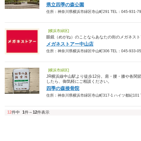
県立四季の森公園
住所：神奈川県横浜市緑区寺山町291 TEL：045-931-79
[横浜市緑区]
眼鏡（めがね）のことならあなたの街のメガネスト
メガネストアー中山店
住所：神奈川県横浜市緑区中山町306 TEL：045-933-05
[横浜市緑区]
JR横浜線中山駅より徒歩12分。肩・腰・膝や各関
したら、御気軽にご相談ください。
四季の森接骨院
住所：神奈川県横浜市緑区寺山町317-1 ハイツ都紀101 TEL
12
件中
1
件～
12
件表示