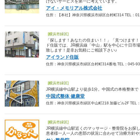
けないサービスを第一に考えています。
アイ・メモリアル株式会社
住所：【本社】神奈川県横浜市緑区台村町314 TEL：0120-
[横浜市緑区]
「探します！あなたの住まい！！」「見つけます！
ド住販では、JR横浜線「中山」駅を中心に十日市
致します！是非お気軽にご相談下さい♪
アイランド住販
住所：神奈川県横浜市緑区台村町314番地 TEL：045-938
[横浜市緑区]
JR横浜線中山駅より徒歩1分。中国式の本格整体
中国式整体 健康堂
住所：神奈川県横浜市緑区中山町218 加藤ビル2F TEL：045
[横浜市緑区]
JR横浜線中山駅近くのマッサージ・整骨院をお探
患者様一人一人の患部の状況に合わせて治療方針や