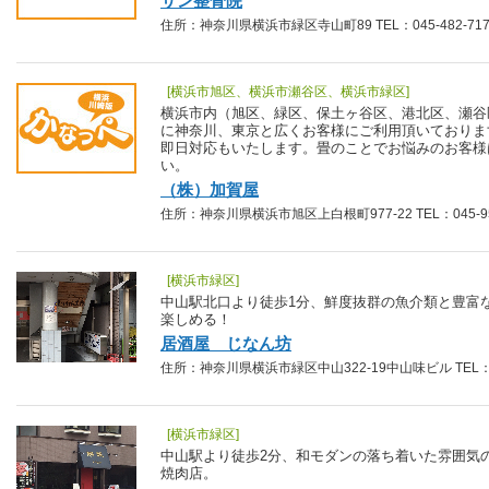
サン整骨院
住所：神奈川県横浜市緑区寺山町89 TEL：045-482-717
[横浜市旭区、横浜市瀬谷区、横浜市緑区]
横浜市内（旭区、緑区、保土ヶ谷区、港北区、瀬谷
に神奈川、東京と広くお客様にご利用頂いておりま
即日対応もいたします。畳のことでお悩みのお客様
い。
（株）加賀屋
住所：神奈川県横浜市旭区上白根町977-22 TEL：045-95
[横浜市緑区]
中山駅北口より徒歩1分、鮮度抜群の魚介類と豊富
楽しめる！
居酒屋 じなん坊
住所：神奈川県横浜市緑区中山322-19中山味ビル TEL：045
[横浜市緑区]
中山駅より徒歩2分、和モダンの落ち着いた雰囲気
焼肉店。