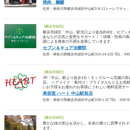
焼肉 醐醍
住所：神奈川県横浜市緑区中山町1-6-11トーレアチェ・イ101
[横浜市緑区]
横浜市緑区「中山」駅北口より徒歩約4分。セブン
あなたの元気と姿勢をサポート！！頭痛・頚肩の痛
調による身体の不調を改善していきます。
セブン＆キュア治療院
住所：神奈川県横浜市緑区中山町314-14-102 TEL：045-5
[横浜市緑区]
JR「中山」駅より徒歩1分！キッズルーム完備の美
店。 ヘアメイク・着付け・ブライダルなどもお気
いお子様をお連れのお客様にうれしい無料送迎サー
美容室 ハート 中山駅前店
住所：神奈川県横浜市緑区中山町159-1 1F TEL：045-932
[横浜市緑区]
豊かな緑の里山を活かし、名前の通りに四季それぞ
ます。