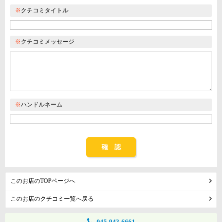
※
クチコミタイトル
※
クチコミメッセージ
※
ハンドルネーム
確 認
このお店のTOPページへ
このお店のクチコミ一覧へ戻る
045-943-6661