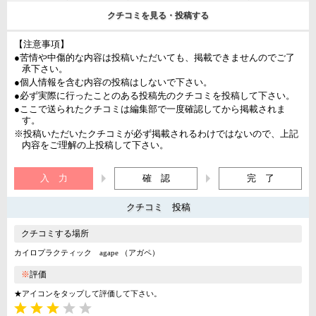
クチコミを見る・投稿する
【注意事項】
●苦情や中傷的な内容は投稿いただいても、掲載できませんのでご了
承下さい。
●個人情報を含む内容の投稿はしないで下さい。
●必ず実際に行ったことのある投稿先のクチコミを投稿して下さい。
●ここで送られたクチコミは編集部で一度確認してから掲載されま
す。
※投稿いただいたクチコミが必ず掲載されるわけではないので、上記
内容をご理解の上投稿して下さい。
入 力
確 認
完 了
クチコミ 投稿
クチコミする場所
カイロプラクティック agape （アガペ）
※
評価
★アイコンをタップして評価して下さい。