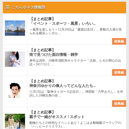
こちら小ネタ情報部
【まとめ記事】
「イベント・スポーツ・風景」いろい...
＜風景を楽しもう＞12月20日は「霧笛記念日」。客船の入港が見
られる横浜シンボル ...
総集編
【まとめ記事】
街で見つけた面白情報・雑学
来年は戌年。川崎市消防局キャラクター「太助」と火の用心のお
話＜2017/12/2 ...
総集編
【まとめ記事】
神奈川ゆかりの偉人ってどんな人たち...
11月2日は「阪神タイガース記念日」。球団歌「六甲おろし」を作
詞した川崎出身の佐 ...
総集編
【まとめ記事】
親子で一緒がオススメ ! スポット
動物たちとの特別なイベントあり！よこはま動物園ズーラシアの
「ハッピークリスマスi ...