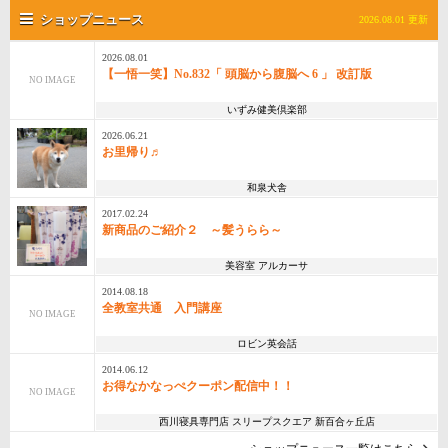
ショップニュース
2026.08.01 更新
2026.08.01
【一悟一笑】No.832「 頭脳から腹脳へ 6 」 改訂版
NO IMAGE
いずみ健美倶楽部
2026.06.21
お里帰り♬
和泉犬舎
2017.02.24
新商品のご紹介２ ～髪うらら～
美容室 アルカーサ
2014.08.18
全教室共通 入門講座
NO IMAGE
ロビン英会話
2014.06.12
お得なかなっぺクーポン配信中！！
NO IMAGE
西川寝具専門店 スリープスクエア 新百合ヶ丘店