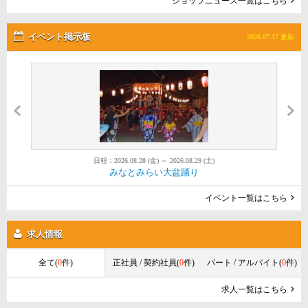
ショップニュース一覧はこちら
イベント掲示板
2026.07.17 更新
日程：2026.08.28 (金) ～ 2026.08.29 (土)
日程：2026.08.01 (土) ～ 2026.08.30 (日)
日程：2026.08.22 (土) ～ 2026.08.22 (土)
第52回金沢まつり花火大会
みなとみらい大盆踊り
Red Brick Sunset 2026
イベント一覧はこちら
求人情報
全て(
0
件)
正社員 / 契約社員(
0
件)
パート / アルバイト(
0
件)
求人一覧はこちら