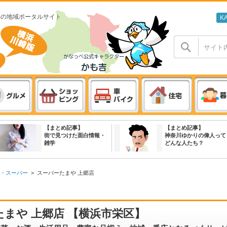
わの地域ポータルサイト
K
【まとめ記事】
【まとめ記事】
街で見つけた面白情報・
神奈川ゆかりの偉人って
雑学
どんな人たち？
・スーパー
>
スーパーたまや 上郷店
まや 上郷店 【横浜市栄区】