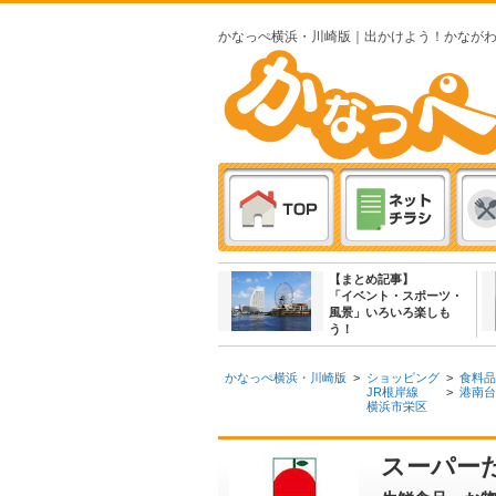
かなっぺ横浜・川崎版｜出かけよう！かなが
【まとめ記事】
「イベント・スポーツ・
風景」いろいろ楽しも
う！
かなっぺ横浜・川崎版
>
ショッピング
>
食料品
JR根岸線
>
港南台
横浜市栄区
スーパーた