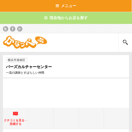
メニュー
現在地からお店を探す
横浜市港南区
バーズカルチャーセンター
一流の講師とすばらしい仲間
クチコミを見る・
投稿する