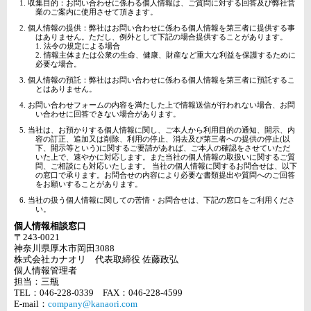
収集目的：お問い合わせに係わる個人情報は、ご質問に対する回答及び弊社営
業のご案内に使用させて頂きます。
個人情報の提供：弊社はお問い合わせに係わる個人情報を第三者に提供する事
はありません。ただし、例外として下記の場合提供することがあります。
1. 法令の規定による場合
2. 情報主体または公衆の生命、健康、財産など重大な利益を保護するために
必要な場合。
個人情報の預託：弊社はお問い合わせに係わる個人情報を第三者に預託するこ
とはありません。
お問い合わせフォームの内容を満たした上で情報送信が行われない場合、お問
い合わせに回答できない場合があります。
当社は、お預かりする個人情報に関し、ご本人から利用目的の通知、開示、内
容の訂正、追加又は削除、利用の停止、消去及び第三者への提供の停止(以
下、開示等という)に関するご要請があれば、ご本人の確認をさせていただ
いた上で、速やかに対応します。また当社の個人情報の取扱いに関するご質
問、ご相談にも対応いたします。 当社の個人情報に関するお問合せは、以下
の窓口で承ります。お問合せの内容により必要な書類提出や質問へのご回答
をお願いすることがあります。
当社の扱う個人情報に関しての苦情・お問合せは、下記の窓口をご利用くださ
い。
個人情報相談窓口
〒243-0021
神奈川県厚木市岡田3088
株式会社カナオリ 代表取締役 佐藤政弘
個人情報管理者
担当：三瓶
TEL：046-228-0339 FAX：046-228-4599
E-mail：
company@kanaori.com