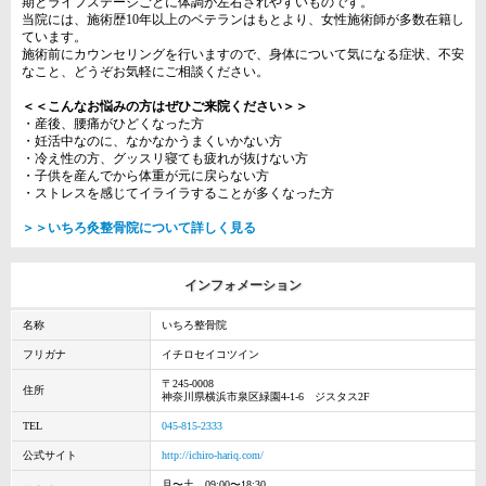
期とライフステージごとに体調が左右されやすいものです。
当院には、施術歴10年以上のベテランはもとより、女性施術師が多数在籍し
ています。
施術前にカウンセリングを行いますので、身体について気になる症状、不安
なこと、どうぞお気軽にご相談ください。
＜＜こんなお悩みの方はぜひご来院ください＞＞
・産後、腰痛がひどくなった方
・妊活中なのに、なかなかうまくいかない方
・冷え性の方、グッスリ寝ても疲れが抜けない方
・子供を産んでから体重が元に戻らない方
・ストレスを感じてイライラすることが多くなった方
＞＞いちろ灸整骨院について詳しく見る
インフォメーション
名称
いちろ整骨院
フリガナ
イチロセイコツイン
〒245-0008
住所
神奈川県横浜市泉区緑園4-1-6 ジスタス2F
TEL
045-815-2333
公式サイト
http://ichiro-hariq.com/
月〜土 09:00〜18:30