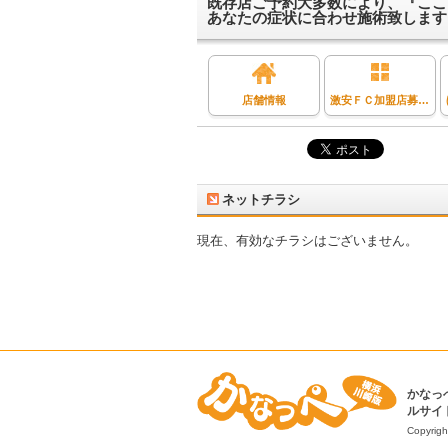
既存店ご予約大多数により、『ここ
あなたの症状に合わせ施術致します
店舗情報
激安ＦＣ加盟店募集！
ネットチラシ
現在、有効なチラシはございません。
かなっ
ルサイ
Copyrigh