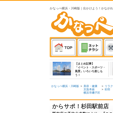
かなっぺ横浜・川崎版｜出かけよう！かなが
【まとめ記事】
「イベント・スポーツ・
風景」いろいろ楽しも
う！
かなっぺ横浜・川崎版
>
美容・健康
>
リラク
京急本線
>
杉田
横浜市磯子区
からサポ！杉田駅前店 