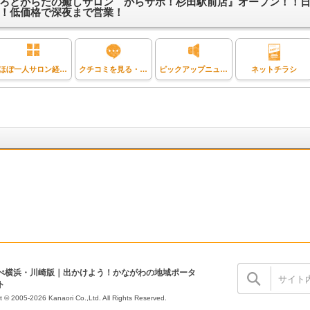
ろとからだの癒しサロン からサポ！杉田駅前店』オープン！！
！低価格で深夜まで営業！
ほぼ一人サロン経営FCプラン
クチコミを見る・投稿する
ピックアップニュース
ネットチラシ
ぺ横浜・川崎版｜出かけよう！かながわの地域ポータ
ト
t © 2005-2026 Kanaori Co.,Ltd.
All Rights Reserved.