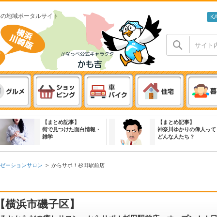
わの地域ポータルサイト
K
【まとめ記事】
【まとめ記事】
街で見つけた面白情報・
神奈川ゆかりの偉人って
雑学
どんな人たち？
ゼーションサロン
>
からサポ！杉田駅前店
【横浜市磯子区】