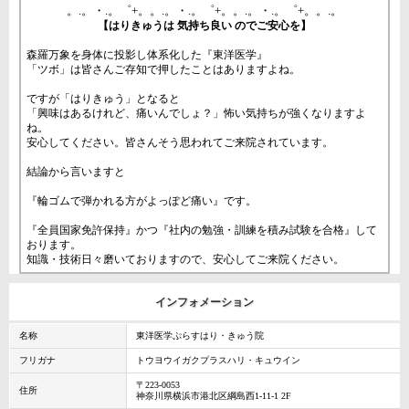
。.。・.。゜+。。.。・.。゜+。。.。・.。゜+。。.。
【はりきゅうは 気持ち良い のでご安心を】
森羅万象を身体に投影し体系化した『東洋医学』
「ツボ」は皆さんご存知で押したことはありますよね。
ですが「はりきゅう」となると
「興味はあるけれど、痛いんでしょ？」怖い気持ちが強くなりますよ
ね。
安心してください。皆さんそう思われてご来院されています。
結論から言いますと
『輪ゴムで弾かれる方がよっぽど痛い』です。
『全員国家免許保持』かつ『社内の勉強・訓練を積み試験を合格』して
おります。
知識・技術日々磨いておりますので、安心してご来院ください。
インフォメーション
名称
東洋医学ぷらすはり・きゅう院
フリガナ
トウヨウイガクプラスハリ・キュウイン
〒223-0053
住所
神奈川県横浜市港北区綱島西1-11-1 2F