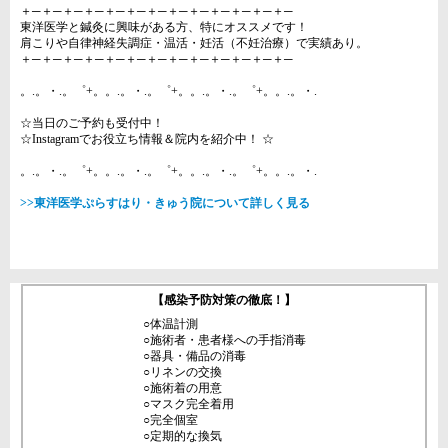
＋─＋─＋─＋─＋─＋─＋─＋─＋─＋─＋─＋─＋─
東洋医学と鍼灸に興味がある方、特にオススメです！
肩こりや自律神経失調症・温活・妊活（不妊治療）で実績あり。
＋─＋─＋─＋─＋─＋─＋─＋─＋─＋─＋─＋─＋─
。.。・.。゜+。。.。・.。゜+。。.。・.。゜+。。.。・.
☆当日のご予約も受付中！
☆Instagramでお役立ち情報＆院内を紹介中！ ☆
。.。・.。゜+。。.。・.。゜+。。.。・.。゜+。。.。・.
>>東洋医学ぷらすはり・きゅう院について詳しく見る
【感染予防対策の徹底！】
○体温計測
○施術者・患者様への手指消毒
○器具・備品の消毒
○リネンの交換
○施術着の用意
○マスク完全着用
○完全個室
○定期的な換気