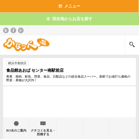
メニュー
現在地からお店を探す
横浜市都筑区
食品館あおば センター南駅前店
青果、精肉、鮮魚、惣菜、食品、日配品などの総合食品スーパー。新鮮でお値打ち価格の
野菜・果物が大評判！
RO水のご案内
クチコミを見る・
投稿する