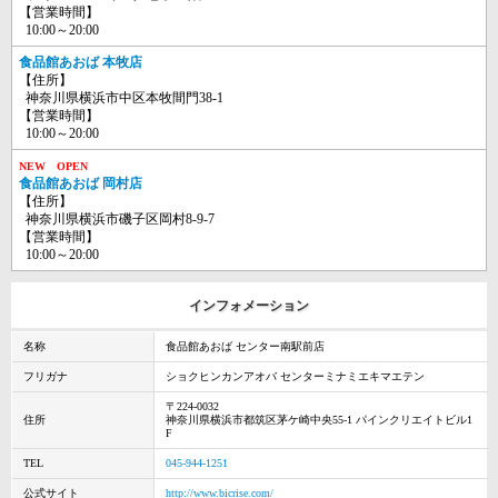
【営業時間】
10:00～20:00
食品館あおば 本牧店
【住所】
神奈川県横浜市中区本牧間門38-1
【営業時間】
10:00～20:00
NEW OPEN
食品館あおば 岡村店
【住所】
神奈川県横浜市磯子区岡村8-9-7
【営業時間】
10:00～20:00
インフォメーション
名称
食品館あおば センター南駅前店
フリガナ
ショクヒンカンアオバ センターミナミエキマエテン
〒224-0032
住所
神奈川県横浜市都筑区茅ケ崎中央55-1 パインクリエイトビル1
F
TEL
045-944-1251
公式サイト
http://www.bicrise.com/