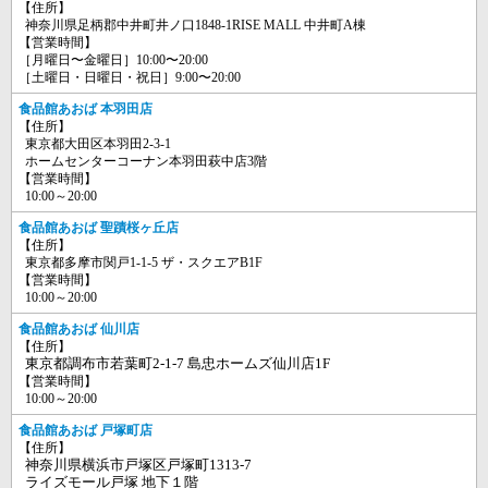
【住所】
神奈川県足柄郡中井町井ノ口1848-1RISE MALL 中井町A棟
【営業時間】
［月曜日〜金曜日］10:00〜20:00
［土曜日・日曜日・祝日］9:00〜20:00
食品館あおば 本羽田店
【住所】
東京都大田区本羽田2-3-1
ホームセンターコーナン本羽田萩中店3階
【営業時間】
10:00～20:00
食品館あおば 聖蹟桜ヶ丘店
【住所】
東京都多摩市関戸1-1-5 ザ・スクエアB1F
【営業時間】
10:00～20:00
食品館あおば 仙川店
【住所】
東京都調布市若葉町2-1-7 島忠ホームズ仙川店1F
【営業時間】
10:00～20:00
食品館あおば 戸塚町店
【住所】
神奈川県横浜市戸塚区戸塚町1313-7
ライズモール戸塚 地下１階