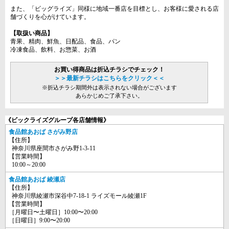
また、「ビッグライズ」同様に地域一番店を目標とし、お客様に愛される店
舗づくりを心がけています。
【取扱い商品】
青果、精肉、鮮魚、日配品、食品、パン
冷凍食品、飲料、お惣菜、お酒
お買い得商品は折込チラシでチェック！
＞＞最新チラシはこちらをクリック＜＜
※折込チラシ期間外は表示されない場合がございます
あらかじめご了承下さい。
《ビックライズグループ各店舗情報》
食品館あおば さがみ野店
【住所】
神奈川県座間市さがみ野1-3-11
【営業時間】
10:00～20:00
食品館あおば 綾瀬店
【住所】
神奈川県綾瀬市深谷中7-18-1 ライズモール綾瀬1F
【営業時間】
［月曜日〜土曜日］10:00〜20:00
［日曜日］9:00〜20:00