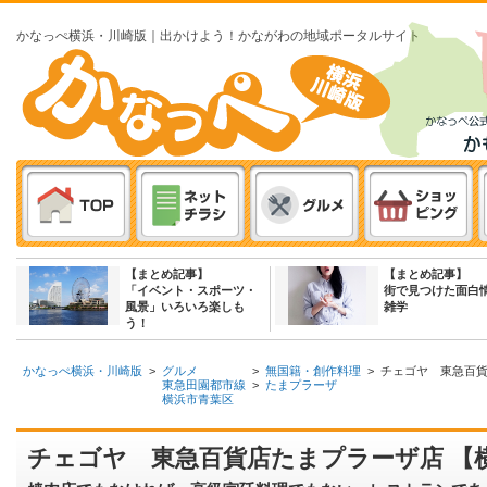
かなっぺ横浜・川崎版｜出かけよう！かながわの地域ポータルサイト
【まとめ記事】
【まとめ記事】
「イベント・スポーツ・
街で見つけた面白
風景」いろいろ楽しも
雑学
う！
かなっぺ横浜・川崎版
>
グルメ
>
無国籍・創作料理
>
チェゴヤ 東急百
東急田園都市線
>
たまプラーザ
横浜市青葉区
チェゴヤ 東急百貨店たまプラーザ店 【