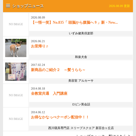
ショップニュース
2026.08.09 更新
2026.08.09
【一悟一笑】No.835「 頭脳から腹脳へ 9 」新・New...
NO IMAGE
いずみ健美倶楽部
2026.06.21
お里帰り♬
和泉犬舎
2017.02.24
新商品のご紹介２ ～髪うらら～
美容室 アルカーサ
2014.08.18
全教室共通 入門講座
NO IMAGE
ロビン英会話
2014.06.12
お得なかなっぺクーポン配信中！！
NO IMAGE
西川寝具専門店 スリープスクエア 新百合ヶ丘店