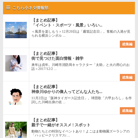
こちら小ネタ情報部
【まとめ記事】
「イベント・スポーツ・風景」いろい...
＜風景を楽しもう＞12月20日は「霧笛記念日」。客船の入港が見
られる横浜シンボル ...
総集編
【まとめ記事】
街で見つけた面白情報・雑学
来年は戌年。川崎市消防局キャラクター「太助」と火の用心のお
話＜2017/12/2 ...
総集編
【まとめ記事】
神奈川ゆかりの偉人ってどんな人たち...
11月2日は「阪神タイガース記念日」。球団歌「六甲おろし」を作
詞した川崎出身の佐 ...
総集編
【まとめ記事】
親子で一緒がオススメ ! スポット
動物たちとの特別なイベントあり！よこはま動物園ズーラシアの
「ハッピークリスマスi ...