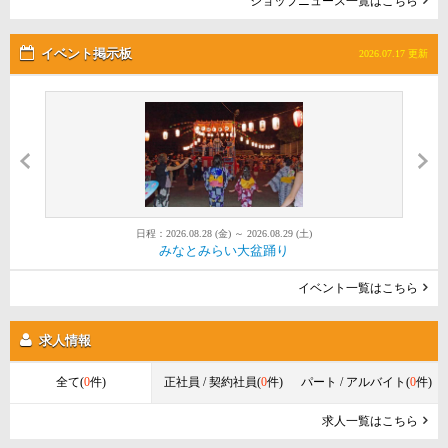
ショップニュース一覧はこちら
イベント掲示板
2026.07.17 更新
日程：2026.08.28 (金) ～ 2026.08.29 (土)
日程：2026.08.01 (土) ～ 2026.08.30 (日)
日程：2026.08.22 (土) ～ 2026.08.22 (土)
第52回金沢まつり花火大会
みなとみらい大盆踊り
Red Brick Sunset 2026
イベント一覧はこちら
求人情報
全て(
0
件)
正社員 / 契約社員(
0
件)
パート / アルバイト(
0
件)
求人一覧はこちら