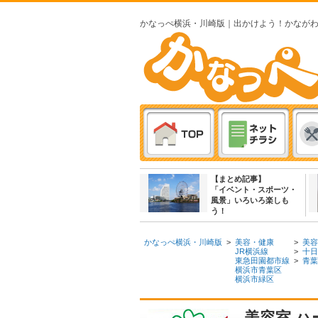
かなっぺ横浜・川崎版｜出かけよう！かなが
【まとめ記事】
「イベント・スポーツ・
風景」いろいろ楽しも
う！
かなっぺ横浜・川崎版
>
美容・健康
>
美容
JR横浜線
>
十日
東急田園都市線
>
青葉
横浜市青葉区
横浜市緑区
美容室 ハ