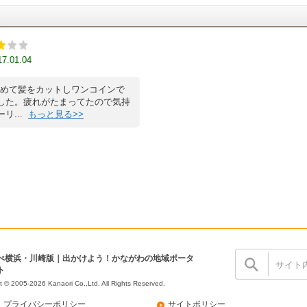
17.01.04
を求めて髪をカットしワンコインで
した。疲れがたまってたので気持
リ...
もっと見る>>
ぺ横浜・川崎版｜出かけよう！かながわの地域ポータ
ト
t © 2005-2026 Kanaori Co.,Ltd.
All Rights Reserved.
プライバシーポリシー
サイトポリシー