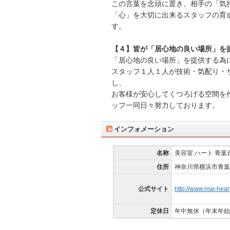
この言葉を念頭に置き、相手の「気
「心」を大切に出来るスタッフの育
す。
【４】皆が「居心地の良い場所」を
「居心地の良い場所」を提供する為
スタッフ１人１人が技術・気配り・
し、
お客様が安心してくつろげる空間を
ッフ一同日々努力しております。
インフォメーション
名称
美容室 ハート 青葉
住所
神奈川県横浜市青葉区
公式サイト
http://www.rise-hear
定休日
年中無休（年末年始