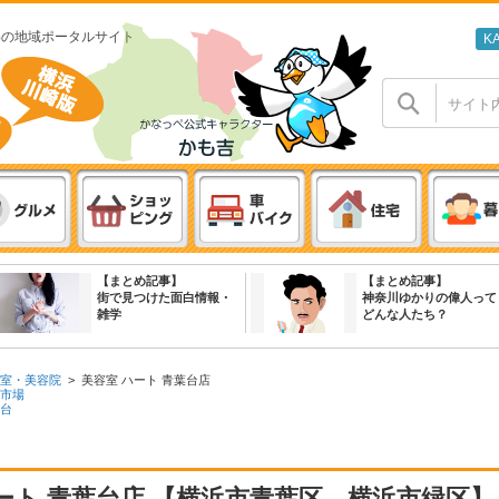
わの地域ポータルサイト
K
【まとめ記事】
【まとめ記事】
街で見つけた面白情報・
神奈川ゆかりの偉人って
雑学
どんな人たち？
室・美容院
>
美容室 ハート 青葉台店
市場
台
ート 青葉台店 【横浜市青葉区、横浜市緑区】