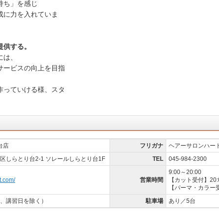
持ち」を感じ
成に力を入れていま
提供する。
には、
サービスの向上を目指
作っていける様、スタ
台店
フリガナ
ヘアーサロンハー
しらとり台2-1 ソレールしらとり台1F
TEL
045-984-2300
9:00～20:00
t.com/
営業時間
【カット受付】20:
【パーマ・カラー受
、講習日を除く）
駐車場
あり／5台