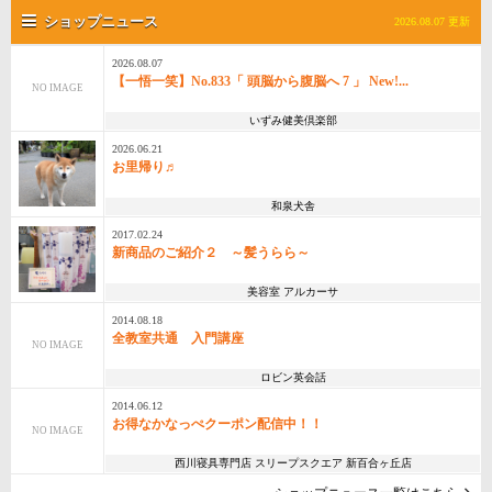
ショップニュース
2026.08.07 更新
2026.08.07
【一悟一笑】No.833「 頭脳から腹脳へ 7 」 New!...
NO IMAGE
いずみ健美倶楽部
2026.06.21
お里帰り♬
和泉犬舎
2017.02.24
新商品のご紹介２ ～髪うらら～
美容室 アルカーサ
2014.08.18
全教室共通 入門講座
NO IMAGE
ロビン英会話
2014.06.12
お得なかなっぺクーポン配信中！！
NO IMAGE
西川寝具専門店 スリープスクエア 新百合ヶ丘店