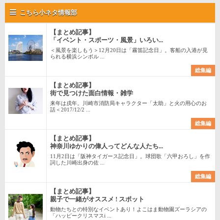
こちら小ネタ情報部
【まとめ記事】
「イベント・スポーツ・風景」いろい...
＜風景を楽しもう＞12月20日は「霧笛記念日」。客船の入港が見
られる横浜シンボル ...
総集編
【まとめ記事】
街で見つけた面白情報・雑学
来年は戌年。川崎市消防局キャラクター「太助」と火の用心のお
話＜2017/12/2 ...
総集編
【まとめ記事】
神奈川ゆかりの偉人ってどんな人たち...
11月2日は「阪神タイガース記念日」。球団歌「六甲おろし」を作
詞した川崎出身の佐 ...
総集編
【まとめ記事】
親子で一緒がオススメ ! スポット
動物たちとの特別なイベントあり！よこはま動物園ズーラシアの
「ハッピークリスマスi ...