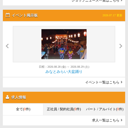
ショップニュース一覧はこちら
イベント掲示板
2026.07.17 更新
日程：2026.08.28 (金) ～ 2026.08.29 (土)
日程：2026.08.01 (土) ～ 2026.08.30 (日)
日程：2026.08.22 (土) ～ 2026.08.22 (土)
第52回金沢まつり花火大会
みなとみらい大盆踊り
Red Brick Sunset 2026
イベント一覧はこちら
求人情報
全て(
0
件)
正社員 / 契約社員(
0
件)
パート / アルバイト(
0
件)
求人一覧はこちら