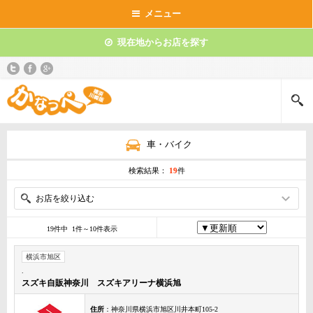
メニュー
現在地からお店を探す
車・バイク
検索結果：
19
件
お店を絞り込む
19件中 1件～10件表示
横浜市旭区
.
スズキ自販神奈川 スズキアリーナ横浜旭
住所
：神奈川県横浜市旭区川井本町105-2