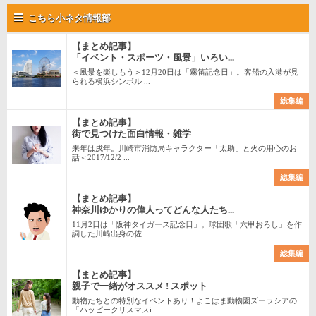
こちら小ネタ情報部
【まとめ記事】
「イベント・スポーツ・風景」いろい...
＜風景を楽しもう＞12月20日は「霧笛記念日」。客船の入港が見
られる横浜シンボル ...
総集編
【まとめ記事】
街で見つけた面白情報・雑学
来年は戌年。川崎市消防局キャラクター「太助」と火の用心のお
話＜2017/12/2 ...
総集編
【まとめ記事】
神奈川ゆかりの偉人ってどんな人たち...
11月2日は「阪神タイガース記念日」。球団歌「六甲おろし」を作
詞した川崎出身の佐 ...
総集編
【まとめ記事】
親子で一緒がオススメ ! スポット
動物たちとの特別なイベントあり！よこはま動物園ズーラシアの
「ハッピークリスマスi ...