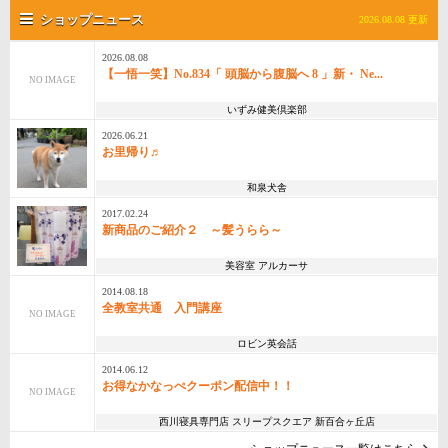
ショップニュース
2026.08.08 更新
2026.08.08
【一悟一笑】No.834「 頭脳から腹脳へ 8 」新・ Ne...
NO IMAGE
いずみ健美倶楽部
2026.06.21
お里帰り♬
和泉犬舎
2017.02.24
新商品のご紹介２ ～髪うらら～
美容室 アルカーサ
2014.08.18
全教室共通 入門講座
NO IMAGE
ロビン英会話
2014.06.12
お得なかなっぺクーポン配信中！！
NO IMAGE
西川寝具専門店 スリープスクエア 新百合ヶ丘店