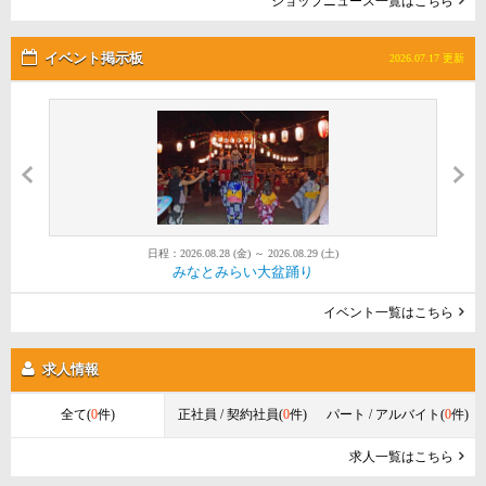
ショップニュース一覧はこちら
イベント掲示板
2026.07.17 更新
日程：2026.08.28 (金) ～ 2026.08.29 (土)
日程：2026.08.01 (土) ～ 2026.08.30 (日)
日程：2026.08.22 (土) ～ 2026.08.22 (土)
第52回金沢まつり花火大会
みなとみらい大盆踊り
Red Brick Sunset 2026
イベント一覧はこちら
求人情報
全て(
0
件)
正社員 / 契約社員(
0
件)
パート / アルバイト(
0
件)
求人一覧はこちら