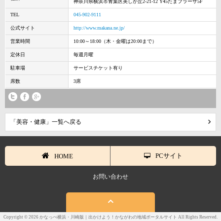
神奈川県横浜市青葉区美しが丘2-21-12 Y45たまプラーザ5F
TEL
045-902-9111
公式サイト
http://www.makana.ne.jp/
営業時間
10:00～18:00（木・金曜は20:00まで）
定休日
毎週月曜
駐車場
サービスチケット有り
席数
3席
「美容・健康」一覧へ戻る
PCサイト
HOME
お問い合わせ
Copyright © 2026 かなっぺ横浜・川崎版｜出かけよう！かながわの地域ポータルサイト All Rights Reserved.