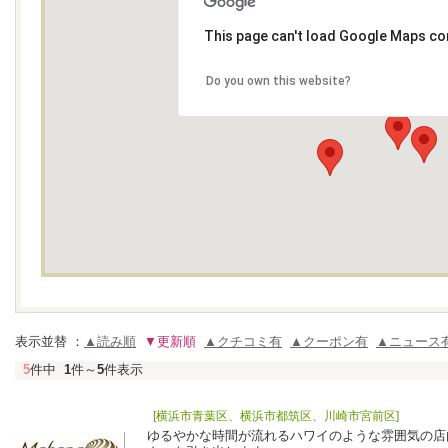
This page can't load Google Maps cor
Do you own this website?
表示並替 ：
▲読み順
▼更新順
▲クチコミ有
▲クーポン有
▲ニュース
5
件中
1
件～
5
件表示
[横浜市青葉区、横浜市都筑区、川崎市宮前区]
ゆるやかな時間が流れるハワイのような雰囲気の店