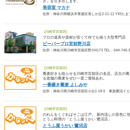
さ」を引き出します。
美容室 マカナ
住所：神奈川県横浜市青葉区美しが丘2-21-12 Y45たまプラー
[川崎市宮前区]
プロの道具や資材が安くて何でも揃う大型専門店
ビーバープロ宮前野川店
住所：神奈川県川崎市宮前区野川4173 TEL：044-740-3
[川崎市宮前区]
蕎麦好きも唸らせる川崎市宮前区の名店。店主の蕎
る老舗の蕎麦をぜひ一度ご賞味あれ。
一番碾き蕎麦 よしみや
住所：神奈川県川崎市宮前区小台1-19-5 東急鷺沼ドエル地下1
[川崎市宮前区]
のれんをくぐればそこは江戸。 新内流しの音色に
とうふ料理の「とうふ屋うかい 鷺沼店」
とうふ屋うかい 鷺沼店