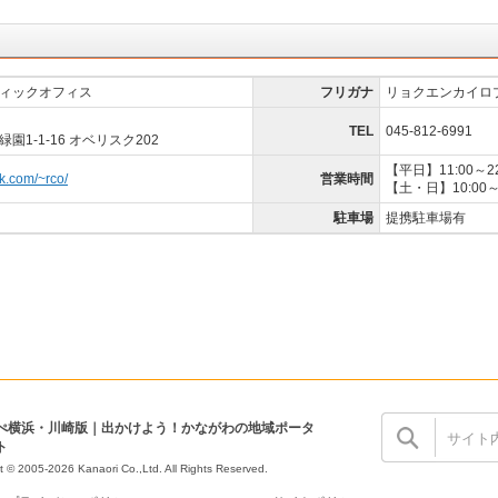
ィックオフィス
フリガナ
リョクエンカイロ
TEL
045-812-6991
1-1-16 オベリスク202
【平日】11:00～2
k.com/~rco/
営業時間
【土・日】10:00～
駐車場
提携駐車場有
ぺ横浜・川崎版｜出かけよう！かながわの地域ポータ
ト
t © 2005-2026 Kanaori Co.,Ltd.
All Rights Reserved.