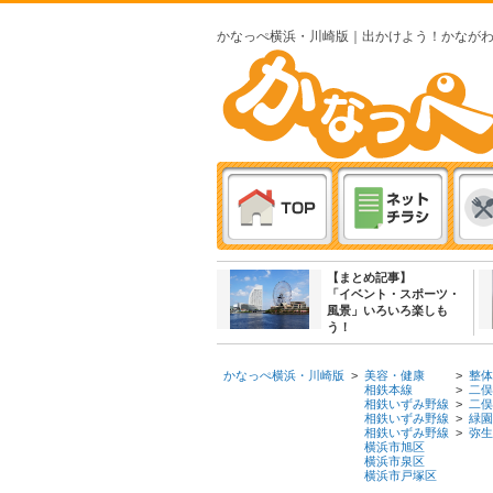
かなっぺ横浜・川崎版｜出かけよう！かなが
【まとめ記事】
「イベント・スポーツ・
風景」いろいろ楽しも
う！
かなっぺ横浜・川崎版
>
美容・健康
>
整体
相鉄本線
>
二俣
相鉄いずみ野線
>
二俣
相鉄いずみ野線
>
緑園
相鉄いずみ野線
>
弥生
横浜市旭区
横浜市泉区
横浜市戸塚区