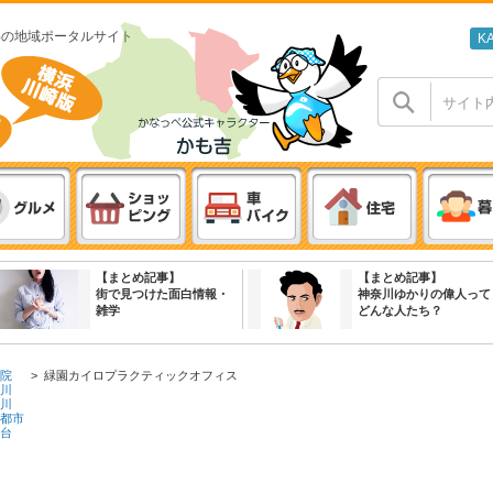
わの地域ポータルサイト
K
【まとめ記事】
【まとめ記事】
街で見つけた面白情報・
神奈川ゆかりの偉人って
雑学
どんな人たち？
院
>
緑園カイロプラクティックオフィス
川
川
都市
台