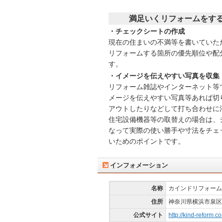
満足いくリフォームをす
・チェックシートの作成
現在の住まいの不満等を書いていた
リフォームする箇所の優先順位や配
す。
・イメージを伝えやすい写真を収集
リフォーム雑誌やインターネット等
メージを伝えやすい写真等あれば切
アウトしたりなどして打ち合わせに
住宅設備機器等の取替えの場合は、
なって実際の使い勝手や寸法をチェ
いためのポイントです。
インフォメーション
名称
カインドリフォーム
住所
神奈川県横浜市泉区緑
公式サイト
http://kind-reform.co