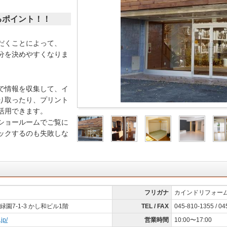
るポイント！！
だくことによって、
分を決めやすくなりま
で情報を収集して、イ
り取ったり、プリント
活用できます。
ショールームでご覧に
ックするのも失敗しな
フリガナ
カインドリフォー
園7-1-3 かし和ビル1階
TEL / FAX
045-810-1355 / 04
.jp/
営業時間
10:00〜17:00