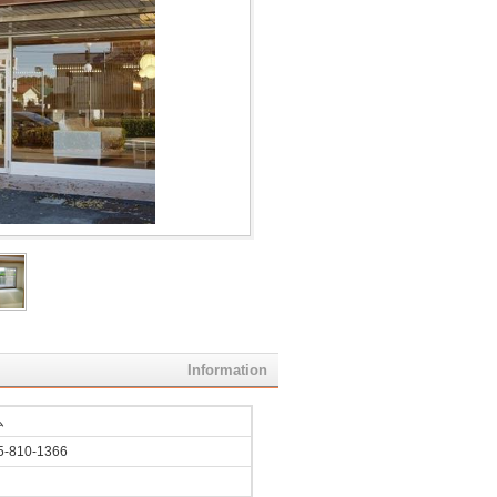
Information
ム
5-810-1366