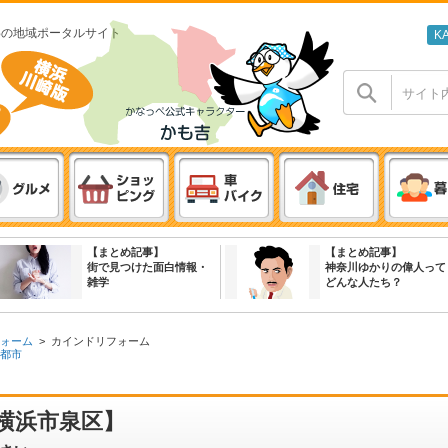
わの地域ポータルサイト
K
【まとめ記事】
【まとめ記事】
街で見つけた面白情報・
神奈川ゆかりの偉人って
雑学
どんな人たち？
ォーム
>
カインドリフォーム
都市
横浜市泉区】