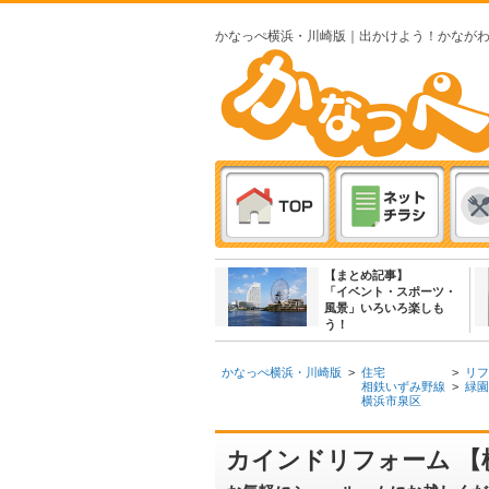
かなっぺ横浜・川崎版｜出かけよう！かなが
【まとめ記事】
「イベント・スポーツ・
風景」いろいろ楽しも
う！
かなっぺ横浜・川崎版
>
住宅
>
リフ
相鉄いずみ野線
>
緑園
横浜市泉区
カインドリフォーム 【