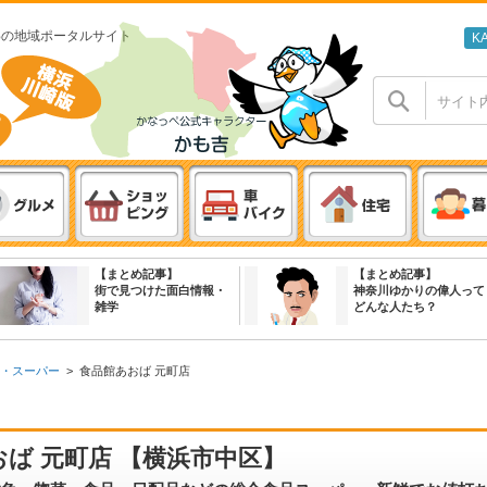
わの地域ポータルサイト
K
【まとめ記事】
【まとめ記事】
街で見つけた面白情報・
神奈川ゆかりの偉人って
雑学
どんな人たち？
・スーパー
>
食品館あおば 元町店
ば 元町店 【横浜市中区】