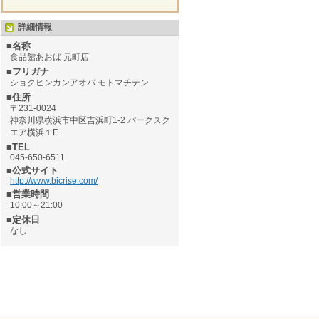
詳細情報
■名称
食品館あおば 元町店
■フリガナ
ショクヒンカンアオバ モトマチテン
■住所
〒231-0024
神奈川県横浜市中区吉浜町1-2 パークスク
エア横浜１F
■TEL
045-650-6511
■公式サイト
http://www.bicrise.com/
■営業時間
10:00～21:00
■定休日
なし