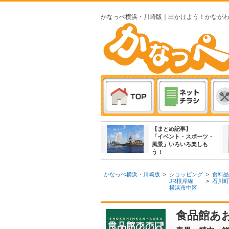
かなっぺ横浜・川崎版｜出かけよう！かなが
【まとめ記事】
「イベント・スポーツ・
風景」いろいろ楽しも
う！
かなっぺ横浜・川崎版
>
ショッピング
>
食料品
JR根岸線
>
石川町
横浜市中区
食品館あお