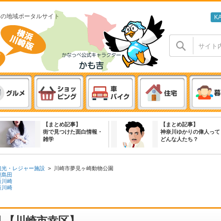
わの地域ポータルサイト
K
【まとめ記事】
【まとめ記事】
街で見つけた面白情報・
神奈川ゆかりの偉人って
雑学
どんな人たち？
観光・レジャー施設
>
川崎市夢見ヶ崎動物公園
鹿島田
新川崎
新川崎
 【川崎市幸区】