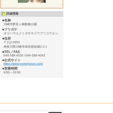
詳細情報
■名称
川崎市夢見ヶ崎動物公園
■フリガナ
ヨコハマユメミガサキドウブツコウエン
■住所
〒212-0055
神奈川県川崎市幸区南加瀬1-2-1
■TEL / FAX
044-588-4030 / 044-588-4043
■公式サイト
https://www.yumemizoo.com/
■営業時間
9:00～16:00