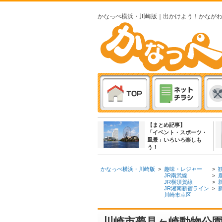
かなっぺ横浜・川崎版｜出かけよう！かなが
【まとめ記事】
「イベント・スポーツ・
風景」いろいろ楽しも
う！
かなっぺ横浜・川崎版
>
趣味・レジャー
>
JR南武線
>
JR横須賀線
>
JR湘南新宿ライン
>
川崎市幸区
川崎市夢見ヶ崎動物公園