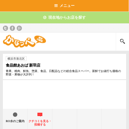
メニュー
現在地からお店を探す
横浜市港北区
食品館あおば 新羽店
青果、精肉、鮮魚、惣菜、食品、日配品などの総合食品スーパー。新鮮でお値打ち価格の
野菜・果物が大評判！
RO水のご案内
クチコミを見る・
投稿する