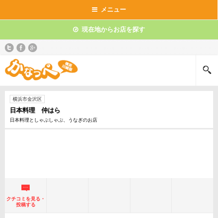
メニュー
現在地からお店を探す
横浜市金沢区
日本料理 仲はら
日本料理としゃぶしゃぶ、うなぎのお店
クチコミを見る・
投稿する