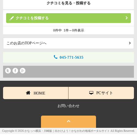
クチコミを見る・投稿する
クチコミを投稿する
0件中 1件～0件表示
このお店のTOPページへ
045-771-5635
PCサイト
HOME
お問い合わせ
Copyright © 2026 かなっぺ横浜・川崎版｜出かけよう！かながわの地域ポータルサイト All Rights Reserved.