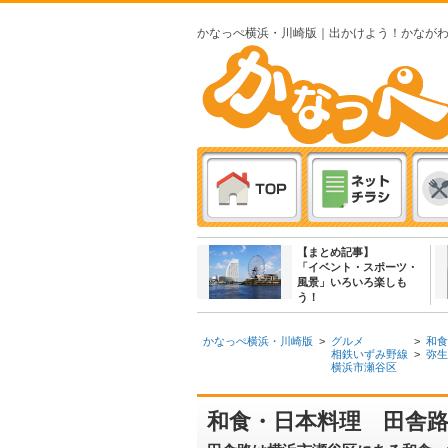
かなっぺ横浜・川崎版｜出かけよう！かなが
【まとめ記事】
「イベント・スポーツ・
風景」いろいろ楽しも
う！
かなっぺ横浜・川崎版
>
グルメ
>
和食
相鉄いずみ野線
>
弥生
横浜市瀬谷区
和食・日本料理 田舎路