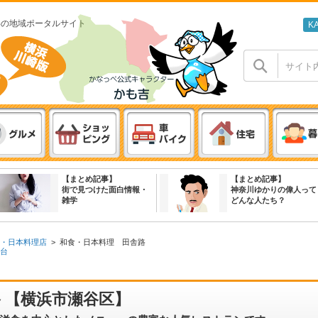
わの地域ポータルサイト
K
【まとめ記事】
【まとめ記事】
街で見つけた面白情報・
神奈川ゆかりの偉人って
雑学
どんな人たち？
・日本料理店
>
和食・日本料理 田舎路
台
 【横浜市瀬谷区】