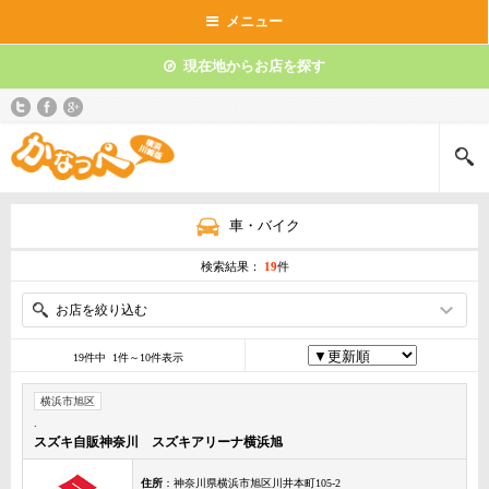
メニュー
現在地からお店を探す
車・バイク
検索結果：
19
件
お店を絞り込む
19件中 1件～10件表示
横浜市旭区
.
スズキ自販神奈川 スズキアリーナ横浜旭
住所
：神奈川県横浜市旭区川井本町105-2