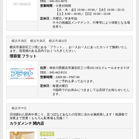
TEL
：045-351-6670
NO IMAGE
営業時間
：※受付時間
【火・木・金】10:00～19:00／【水】10:00～20:15
【土】8:00～18:00／【日】10:00～16:00
定休日
：月曜日／年末年始
※その他施設メンテナンス、行事等により休館となる場
合有り。
横浜市旭区、横浜市泉区、横浜市瀬谷区
横浜市瀬谷区三ツ境にある「フラット」。お一人お一人にあったカットで施術いたし
ます。清潔感のある店内でおくつろぎください。
理容室 フラット
住所
：神奈川県横浜市瀬谷区三ツ境102-18エクレールオオタⅡ1F
TEL
：045-442-8131
営業時間
：AM9:00～PM7:00
※ご予約も承っております。
定休日
：毎週火曜日
※臨時でのお休みにつきましては店頭でお知らせいたし
ます。
横浜市中区
日頃疲れた筋肉や肩こり、足つぼなどあなたの症状に合わせ施術致します！低価格で
深夜まで営業！もちろん駐車場も完備！！
カラダメンテ 関内店
クチコミ