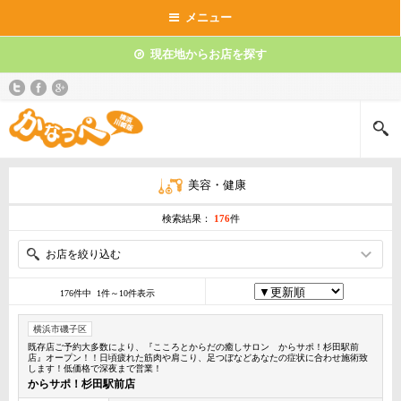
メニュー
現在地からお店を探す
美容・健康
検索結果：
176
件
お店を絞り込む
176件中 1件～10件表示
横浜市磯子区
既存店ご予約大多数により、『こころとからだの癒しサロン からサポ！杉田駅前
店』オープン！！日頃疲れた筋肉や肩こり、足つぼなどあなたの症状に合わせ施術致
します！低価格で深夜まで営業！
からサポ！杉田駅前店