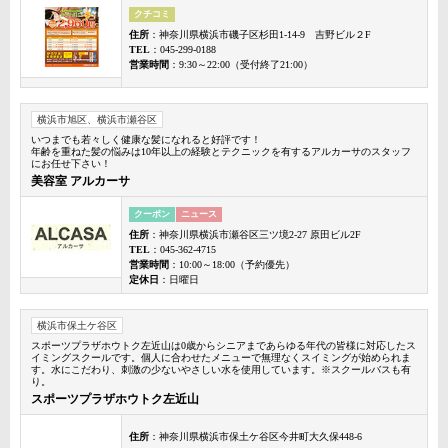
クチコミ
住所
：神奈川県横浜市磯子区杉田1-14-9 吉野ビル２F
TEL
：045-299-0188
営業時間
：9:30～22:00（受付終了21:00）
横浜市旭区、横浜市瀬谷区
いつまでも若々しく健康な髪になれると好評です！
年齢を重ねた髪の悩みは10年以上の経験とテクニックを有するアルカーサのスタッフ
にお任せ下さい！
美容室 アルカーサ
クーポン
ニュース
住所
：神奈川県横浜市瀬谷区三ツ境2-27 原田ビル2F
TEL
：045-362-4715
営業時間
：10:00～18:00（予約優先）
定休日
：日曜日
横浜市保土ケ谷区
スポーツプラザホウトク左近山は0歳からシニアまであらゆる年代の皆様に対応したス
イミングスクールです。個人に合わせたメニューで無理なくスイミングが始められま
す。水にこだわり、刺激の少ないやさしい水を使用しています。※スクールバスも有
り。
スポーツプラザホウトク左近山
住所
：神奈川県横浜市保土ケ谷区今井町大久保448-6