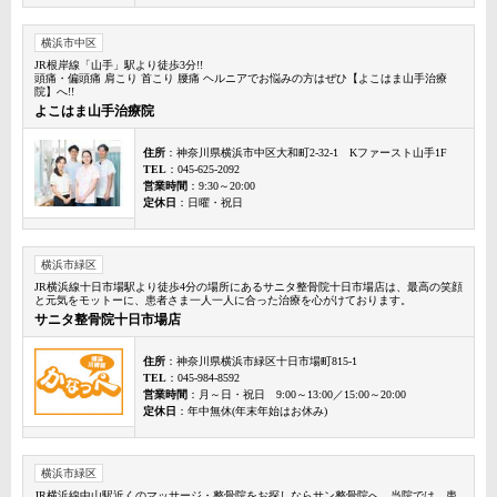
横浜市中区
JR根岸線「山手」駅より徒歩3分!!
頭痛・偏頭痛 肩こり 首こり 腰痛 ヘルニアでお悩みの方はぜひ【よこはま山手治療
院】へ!!
よこはま山手治療院
住所
：神奈川県横浜市中区大和町2-32-1 Kファースト山手1F
TEL
：045-625-2092
営業時間
：9:30～20:00
定休日
：日曜・祝日
横浜市緑区
JR横浜線十日市場駅より徒歩4分の場所にあるサニタ整骨院十日市場店は、最高の笑顔
と元気をモットーに、患者さま一人一人に合った治療を心がけております。
サニタ整骨院十日市場店
住所
：神奈川県横浜市緑区十日市場町815-1
TEL
：045-984-8592
営業時間
：月～日・祝日 9:00～13:00／15:00～20:00
定休日
：年中無休(年末年始はお休み)
横浜市緑区
JR横浜線中山駅近くのマッサージ・整骨院をお探しならサン整骨院へ。当院では、患