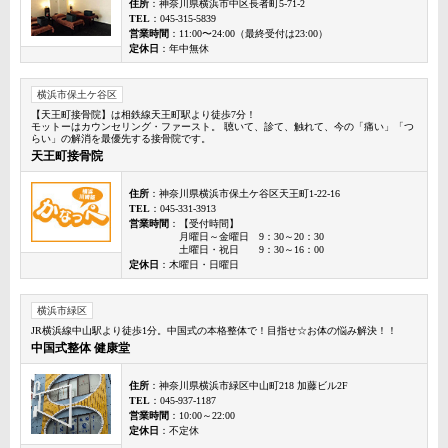
住所
：神奈川県横浜市中区長者町5-71-2
TEL
：045-315-5839
営業時間
：11:00〜24:00（最終受付は23:00）
定休日
：年中無休
横浜市保土ケ谷区
【天王町接骨院】は相鉄線天王町駅より徒歩7分！
モットーはカウンセリング・ファースト。 聴いて、診て、触れて、今の「痛い」「つ
らい」の解消を最優先する接骨院です。
天王町接骨院
住所
：神奈川県横浜市保土ケ谷区天王町1-22-16
TEL
：045-331-3913
営業時間
：【受付時間】
月曜日～金曜日 9：30～20：30
土曜日・祝日 9：30～16：00
定休日
：木曜日・日曜日
横浜市緑区
JR横浜線中山駅より徒歩1分。中国式の本格整体で！目指せ☆お体の悩み解決！！
中国式整体 健康堂
住所
：神奈川県横浜市緑区中山町218 加藤ビル2F
TEL
：045-937-1187
営業時間
：10:00～22:00
定休日
：不定休