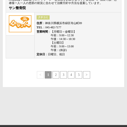
者様一人一人の患部の状況に合わせて治療方針や方法を提案しています。
サン整骨院
クチコミ
住所
：神奈川県横浜市緑区寺山町89
TEL
：045-482-7177
営業時間
：【月曜日～金曜日】
午前：9:00～12:30
午後：14:30～18:30
【土曜日】
午前：9:00～13:00
午後：(休診)
定休日
：日曜日、祝日
<
1
2
3
4
5
>