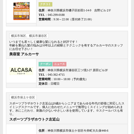
クチコミ
住所
：神奈川県横浜市磯子区杉田1-14-9 吉野ビル２F
TEL
：045-299-0188
営業時間
：9:30～22:00（受付終了21:00）
横浜市旭区、横浜市瀬谷区
いつまでも若々しく健康な髪になれると好評です！
年齢を重ねた髪の悩みは10年以上の経験とテクニックを有するアルカーサのスタッフ
にお任せ下さい！
美容室 アルカーサ
クーポン
ニュース
住所
：神奈川県横浜市瀬谷区三ツ境2-27 原田ビル2F
TEL
：045-362-4715
営業時間
：10:00～18:00（予約優先）
定休日
：日曜日
横浜市保土ケ谷区
スポーツプラザホウトク左近山は0歳からシニアまであらゆる年代の皆様に対応したス
イミングスクールです。個人に合わせたメニューで無理なくスイミングが始められま
す。水にこだわり、刺激の少ないやさしい水を使用しています。※スクールバスも有
り。
スポーツプラザホウトク左近山
住所
：神奈川県横浜市保土ケ谷区今井町大久保448-6