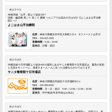
横浜市中区
JR根岸線「山手」駅より徒歩3分!!
頭痛・偏頭痛 肩こり 首こり 腰痛 ヘルニアでお悩みの方はぜひ【よこはま山手治療
院】へ!!
よこはま山手治療院
住所
：神奈川県横浜市中区大和町2-32-1 Kファースト山手1F
TEL
：045-625-2092
営業時間
：9:30～20:00
定休日
：日曜・祝日
横浜市緑区
JR横浜線十日市場駅より徒歩4分の場所にあるサニタ整骨院十日市場店は、最高の笑顔
と元気をモットーに、患者さま一人一人に合った治療を心がけております。
サニタ整骨院十日市場店
住所
：神奈川県横浜市緑区十日市場町815-1
TEL
：045-984-8592
営業時間
：月～日・祝日 9:00～13:00／15:00～20:00
定休日
：年中無休(年末年始はお休み)
横浜市緑区
JR横浜線中山駅近くのマッサージ・整骨院をお探しならサン整骨院へ。当院では、患