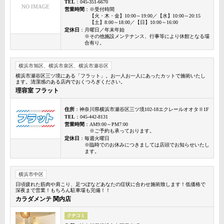
TEL
：045-351-6670
NO IMAGE
営業時間
：※受付時間
【火・木・金】10:00～19:00／【水】10:00～20:15
【土】8:00～18:00／【日】10:00～16:00
定休日
：月曜日／年末年始
※その他施設メンテナンス、行事等により休館となる場
合有り。
横浜市旭区、横浜市泉区、横浜市瀬谷区
横浜市瀬谷区三ツ境にある「フラット」。お一人お一人にあったカットで施術いたし
ます。清潔感のある店内でおくつろぎください。
理容室 フラット
住所
：神奈川県横浜市瀬谷区三ツ境102-18エクレールオオタⅡ1F
TEL
：045-442-8131
営業時間
：AM9:00～PM7:00
※ご予約も承っております。
定休日
：毎週火曜日
※臨時でのお休みにつきましては店頭でお知らせいたし
ます。
横浜市中区
日頃疲れた筋肉や肩こり、足つぼなどあなたの症状に合わせ施術致します！低価格で
深夜まで営業！もちろん駐車場も完備！！
カラダメンテ 関内店
クチコミ