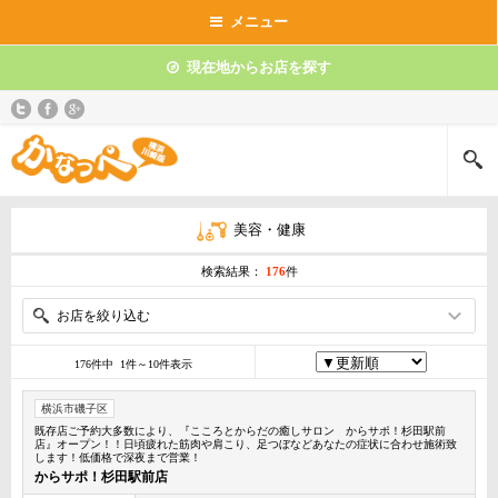
メニュー
現在地からお店を探す
美容・健康
検索結果：
176
件
お店を絞り込む
176件中 1件～10件表示
横浜市磯子区
既存店ご予約大多数により、『こころとからだの癒しサロン からサポ！杉田駅前
店』オープン！！日頃疲れた筋肉や肩こり、足つぼなどあなたの症状に合わせ施術致
します！低価格で深夜まで営業！
からサポ！杉田駅前店