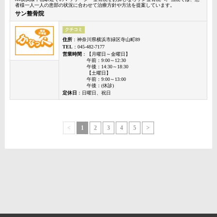
者様一人一人の患部の状況に合わせて治療方針や方法を提案しています。
サン整骨院
クチコミ
住所
：神奈川県横浜市緑区寺山町89
TEL
：045-482-7177
営業時間
：【月曜日～金曜日】
午前：9:00～12:30
午後：14:30～18:30
【土曜日】
午前：9:00～13:00
午後：(休診)
定休日
：日曜日、祝日
<
1
2
3
4
5
>