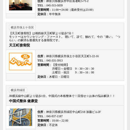
住所
：神奈川県横浜市中区長者町5-71-2
TEL
：045-315-5839
営業時間
：11:00〜24:00（最終受付は23:00）
定休日
：年中無休
横浜市保土ケ谷区
【天王町接骨院】は相鉄線天王町駅より徒歩7分！
モットーはカウンセリング・ファースト。 聴いて、診て、触れて、今の「痛い」「つ
らい」の解消を最優先する接骨院です。
天王町接骨院
住所
：神奈川県横浜市保土ケ谷区天王町1-22-16
TEL
：045-331-3913
営業時間
：【受付時間】
月曜日～金曜日 9：30～20：30
土曜日・祝日 9：30～16：00
定休日
：木曜日・日曜日
横浜市緑区
JR横浜線中山駅より徒歩1分。中国式の本格整体で！目指せ☆お体の悩み解決！！
中国式整体 健康堂
住所
：神奈川県横浜市緑区中山町218 加藤ビル2F
TEL
：045-937-1187
営業時間
：10:00～22:00
定休日
：不定休