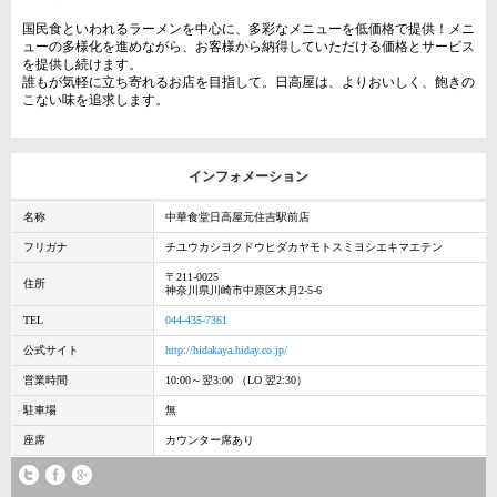
国民食といわれるラーメンを中心に、多彩なメニューを低価格で提供！メニ
ューの多様化を進めながら、お客様から納得していただける価格とサービス
を提供し続けます。
誰もが気軽に立ち寄れるお店を目指して。日高屋は、よりおいしく、飽きの
こない味を追求します。
インフォメーション
名称
中華食堂日高屋元住吉駅前店
フリガナ
チユウカシヨクドウヒダカヤモトスミヨシエキマエテン
〒211-0025
住所
神奈川県川崎市中原区木月2-5-6
TEL
044-435-7361
公式サイト
http://hidakaya.hiday.co.jp/
営業時間
10:00～翌3:00 （LO 翌2:30）
駐車場
無
座席
カウンター席あり