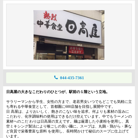
044-435-7361
日高屋の大きなこだわりのひとつが、駅前の１階という立地。
サラリーマンから学生、女性の方まで、老若男女いつでもどこでも気軽に立
ち寄れる中華食堂として、首都圏に600店舗を目指し展開中です。
日 高屋は、よりおいしく、飽きのこない味を追求。何よりも素材の旨みに
こだわり、化学調味料の使用はできるだけ控えています。中でもラーメンの
素材へのこだ わりは日高屋の支えです。麺は厳選した小麦粉を使用し、真
空ミキシング製法により喉ごしの良い麺に。スープは、丸鷄・鶏がら・豚な
ど良質で栄養豊富な原料 を使用し、長時間かけて秘伝のスープに仕上げて
います。