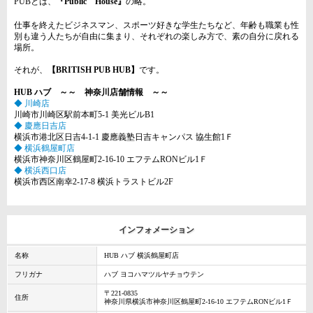
PUBとは、
『Public House』
の略。
仕事を終えたビジネスマン、スポーツ好きな学生たちなど、年齢も職業も性
別も違う人たちが自由に集まり、それぞれの楽しみ方で、素の自分に戻れる
場所。
それが、
【BRITISH PUB HUB】
です。
HUB ハブ ～～ 神奈川店舗情報 ～～
◆ 川崎店
川崎市川崎区駅前本町5-1 美光ビルB1
◆ 慶應日吉店
横浜市港北区日吉4-1-1 慶應義塾日吉キャンパス 協生館1Ｆ
◆ 横浜鶴屋町店
横浜市神奈川区鶴屋町2-16-10 エフテムRONビル1Ｆ
◆ 横浜西口店
横浜市西区南幸2-17-8 横浜トラストビル2F
インフォメーション
名称
HUB ハブ 横浜鶴屋町店
フリガナ
ハブ ヨコハマツルヤチョウテン
〒221-0835
住所
神奈川県横浜市神奈川区鶴屋町2-16-10 エフテムRONビル1Ｆ