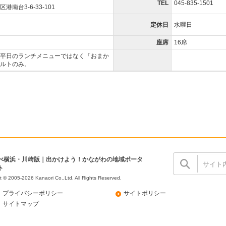
TEL
045-835-1501
南台3-6-33-101
）
定休日
水曜日
）
座席
16席
平日のランチメニューではなく「おまか
ルトのみ。
ぺ横浜・川崎版｜出かけよう！かながわの地域ポータ
ト
t © 2005-2026 Kanaori Co.,Ltd.
All Rights Reserved.
プライバシーポリシー
サイトポリシー
サイトマップ