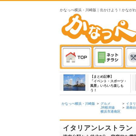
かなっぺ横浜・川崎版｜出かけよう！かなが
【まとめ記事】
「イベント・スポーツ・
風景」いろいろ楽しも
う！
かなっぺ横浜・川崎版
>
グルメ
>
イタリ
JR根岸線
>
港南台
横浜市港南区
イタリアンレストラン