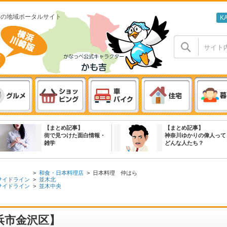
わの地域ポータルサイト
K
【まとめ記事】
【まとめ記事】
街で見つけた面白情報・
神奈川ゆかりの偉人って
雑学
どんな人たち？
>
和食・日本料理店
>
日本料理 仲はら
サイドライン
>
並木北
サイドライン
>
並木中央
浜市金沢区】