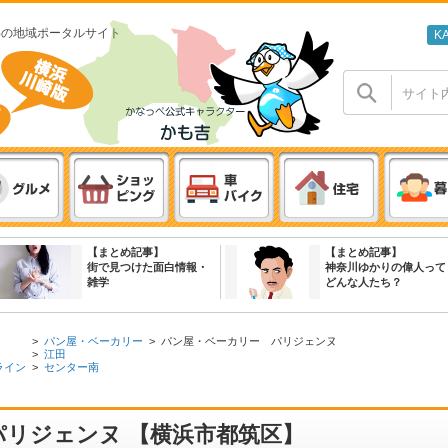
わの地域ポータルサイト
K
【まとめ記事】
【まとめ記事】
街で見つけた面白情報・
神奈川ゆかりの偉人って
雑学
どんな人たち？
>
パン屋・ベーカリー
>
パン屋・ベーカリー パリジェンヌ
>
江田
ライン
>
センター南
リジェンヌ 【横浜市都筑区】