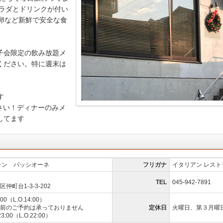
サラダとドリンクが付い
卵など新鮮で安全な食
子会限定の飲み放題メ
ください。特に週末は
す
さい！ディナーのみメ
してます
ラン パッシオーネ
フリガナ
イタリアン レス
TEL
045-942-7891
町台1-3-3-202
0（L.O.14:00）
前のご予約は承っておりません
定休日
火曜日、第３月曜
:00（L.O.22:00）