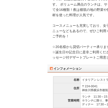
す。 ボリューム満点のランチは、
て全16種類！夜は都筑の地の野菜や
材を使った料理が人気です。
コースメニューも充実しており、女
ニューなどもあるので、ぜひご利用
ご予約を！
☆20名様から貸切パーティー承りま
☆誕生日や記念日に是非ご利用くだ
ッセージ付デザートプレートご用意
インフォメーション
名称
イタリアン レスト
〒224-0041
住所
神奈川県横浜市都筑区仲
ランチ 11:30～15:0
営業時間
※ランチに限り、事
ディナー 17:30～23