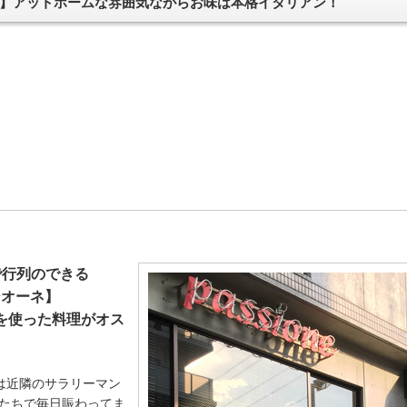
】アットホームな雰囲気ながらお味は本格イタリアン！
で行列のできる
シオーネ】
を使った料理がオス
は近隣のサラリーマン
方たちで毎日賑わってま