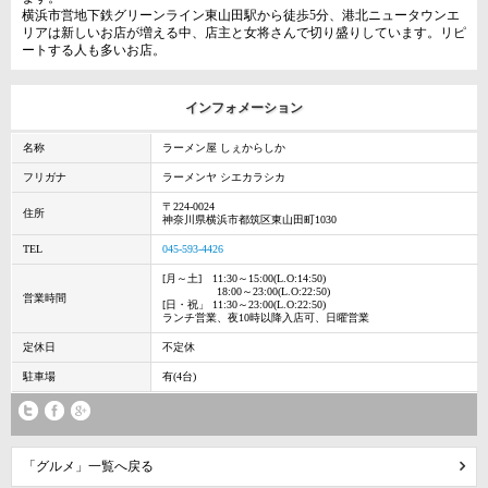
横浜市営地下鉄グリーンライン東山田駅から徒歩5分、港北ニュータウンエ
リアは新しいお店が増える中、店主と女将さんで切り盛りしています。リピ
ートする人も多いお店。
インフォメーション
名称
ラーメン屋 しぇからしか
フリガナ
ラーメンヤ シエカラシカ
〒224-0024
住所
神奈川県横浜市都筑区東山田町1030
TEL
045-593-4426
[月～土] 11:30～15:00(L.O:14:50)
18:00～23:00(L.O:22:50)
営業時間
[日・祝」 11:30～23:00(L.O:22:50)
ランチ営業、夜10時以降入店可、日曜営業
定休日
不定休
駐車場
有(4台)
「グルメ」一覧へ戻る