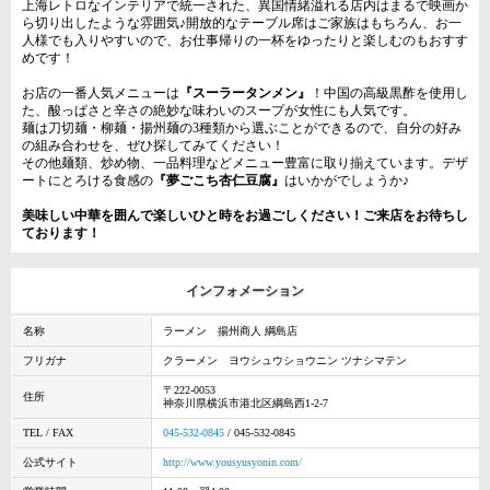
上海レトロなインテリアで統一された、異国情緒溢れる店内はまるで映画か
ら切り出したような雰囲気♪開放的なテーブル席はご家族はもちろん、お一
人様でも入りやすいので、お仕事帰りの一杯をゆったりと楽しむのもおすす
めです！
お店の一番人気メニューは
『スーラータンメン』
！中国の高級黒酢を使用し
た、酸っぱさと辛さの絶妙な味わいのスープが女性にも人気です。
麺は刀切麺・柳麺・揚州麺の3種類から選ぶことができるので、自分の好み
の組み合わせを、ぜひ探してみてください！
その他麺類、炒め物、一品料理などメニュー豊富に取り揃えています。デザ
ートにとろける食感の
『夢ごこち杏仁豆腐』
はいかがでしょうか♪
美味しい中華を囲んで楽しいひと時をお過ごしください！ご来店をお待ちし
ております！
インフォメーション
名称
ラーメン 揚州商人 綱島店
フリガナ
クラーメン ヨウシュウショウニン ツナシマテン
〒222-0053
住所
神奈川県横浜市港北区綱島西1-2-7
TEL / FAX
045-532-0845
/ 045-532-0845
公式サイト
http://www.yousyusyonin.com/