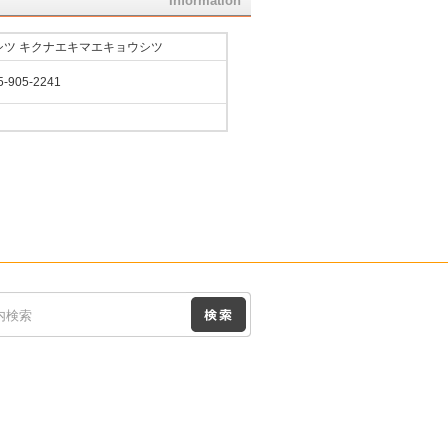
Information
シツ キクナエキマエキョウシツ
5-905-2241