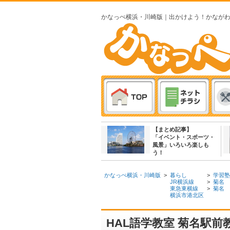
かなっぺ横浜・川崎版｜出かけよう！かなが
【まとめ記事】
「イベント・スポーツ・
風景」いろいろ楽しも
う！
かなっぺ横浜・川崎版
>
暮らし
>
学習塾
JR横浜線
>
菊名
東急東横線
>
菊名
横浜市港北区
HAL語学教室 菊名駅前