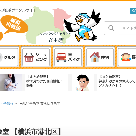
わの地域ポータルサイト
K
【まとめ記事】
【まとめ記事】
街で見つけた面白情報・
神奈川ゆかりの偉人って
雑学
どんな人たち？
・予備校
>
HAL語学教室 菊名駅前教室
教室 【横浜市港北区】