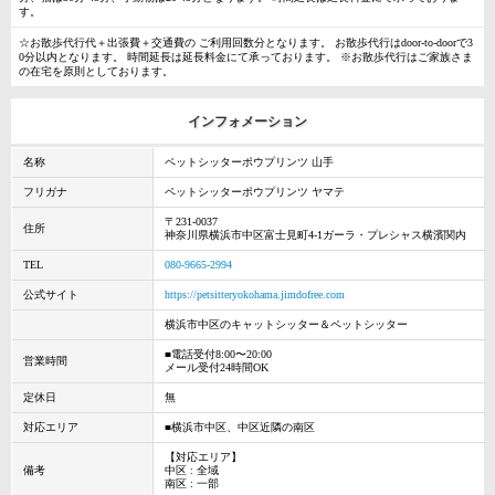
す。
☆お散歩代行代＋出張費＋交通費の ご利用回数分となります。 お散歩代行はdoor-to-doorで3
0分以内となります。 時間延長は延長料金にて承っております。 ※お散歩代行はご家族さま
の在宅を原則としております。
インフォメーション
名称
ペットシッターポウプリンツ 山手
フリガナ
ペットシッターポウプリンツ ヤマテ
〒231-0037
住所
神奈川県横浜市中区富士見町4-1ガーラ・プレシャス横濱関内
TEL
080-9665-2994
公式サイト
https://petsitteryokohama.jimdofree.com
横浜市中区のキャットシッター＆ペットシッター
■電話受付8:00〜20:00
営業時間
メール受付24時間OK
定休日
無
対応エリア
■横浜市中区、中区近隣の南区
【対応エリア】
備考
中区 : 全域
南区 : 一部