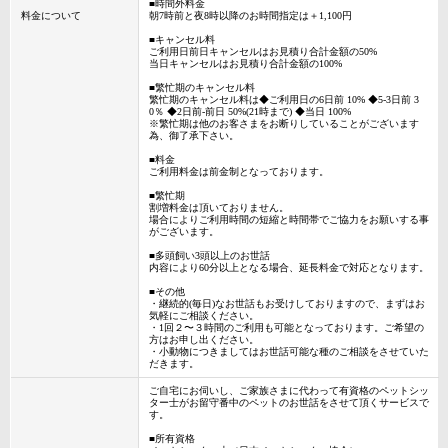
■時間外料金
料金について
朝7時前と夜8時以降のお時間指定は＋1,100円
■キャンセル料
ご利用日前日キャンセルはお見積り合計金額の50%
当日キャンセルはお見積り合計金額の100%
■繁忙期のキャンセル料
繁忙期のキャンセル料は◆ご利用日の6日前 10% ◆5-3日前 3
0％ ◆2日前-前日 50%(21時まで) ◆当日 100%
※繁忙期は他のお客さまをお断りしていることがございます
為、御了承下さい。
■料金
ご利用料金は前金制となっております。
■繁忙期
割増料金は頂いておりません。
場合によりご利用時間の短縮と時間帯でご協力をお願いする事
がございます。
■多頭飼い3頭以上のお世話
内容により60分以上となる場合、延長料金で対応となります。
■その他
・継続的(毎日)なお世話もお受けしておりますので、まずはお
気軽にご相談ください。
・1回２〜３時間のご利用も可能となっております。ご希望の
方はお申し出ください。
・小動物につきましてはお世話可能な種のご相談をさせていた
だきます。
ご自宅にお伺いし、ご家族さまに代わって有資格のペットシッ
ター士がお留守番中のペットのお世話をさせて頂くサービスで
す。
■所有資格