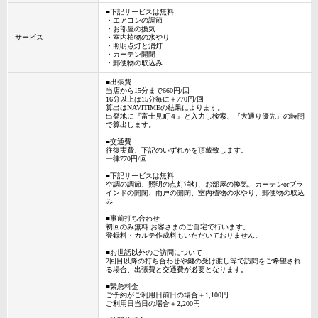
■下記サービスは無料
・エアコンの調節
・お部屋の換気
サービス
・室内植物の水やり
・照明点灯と消灯
・カーテン開閉
・郵便物の取込み
■出張費
当店から15分まで660円/回
16分以上は15分毎に＋770円/回
算出はNAVITIMEの結果によります。
出発地に『富士見町４』と入力し検索、『大通り優先』の時間
で算出します。
■交通費
往復実費、下記のいずれかを頂戴致します。
一律770円/回
■下記サービスは無料
空調の調節、照明の点灯消灯、お部屋の換気、カーテンorブラ
インドの開閉、雨戸の開閉、室内植物の水やり、郵便物の取込
み
■事前打ち合わせ
初回のみ無料 お客さまのご自宅で行います。
登録料・カルテ作成料もいただいておりません。
■お世話以外のご訪問について
2回目以降の打ち合わせや鍵の受け渡し等で訪問をご希望され
る場合、出張費と交通費が必要となります。
■緊急料金
ご予約がご利用日前日の場合＋1,100円
ご利用日当日の場合＋2,200円