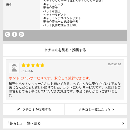
ペットシッター士（日本ペットシッター協会）
備考
キャットシッター
動物介護士
ペット看護士
ペットセラピスト
キャットケアスペシャリスト
動物介護ホーム施設責任者
ぺット災害危機管理士3級
クチコミを見る・投稿する
2017.09.05
ぷるぷる
ホントにいいサービスです。安心して旅行できます。
留守中ペットシッターさんにお願いできる、ってこんなに安心でプレミアムな
感じなんだなぁと嬉しい限りでした。ホントにいいサービスです。お世話もご
報告もとても丁寧にしていただき大満足です。本当にありがとうございまし
た。
クチコミを投稿する
クチコミ一覧はこちら
「暮らし」一覧へ戻る