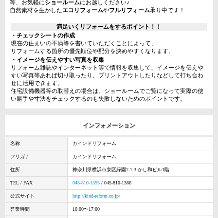
等、お気軽に
ショールーム
にお越しください♪
自然素材を生かした
エコリフォーム
や
フルリフォーム
承り中です！
満足いくリフォームをするポイント！！
・チェックシートの作成
現在の住まいの不満等を書いていただくことによって、
リフォームする箇所の優先順位や配分を決めやすくなります。
・イメージを伝えやすい写真を収集
リフォーム雑誌やインターネット等で情報を収集して、イメージを伝えや
すい写真等あれば切り取ったり、プリントアウトしたりなどして打ち合わ
せに活用できます。
住宅設備機器等の取替えの場合は、ショールームでご覧になって実際の使
い勝手や寸法をチェックするのも失敗しないためのポイントです。
インフォメーション
名称
カインドリフォーム
フリガナ
カインドリフォーム
住所
神奈川県横浜市泉区緑園7-1-3 かし和ビル1階
TEL / FAX
045-810-1355
/ 045-810-1366
公式サイト
http://kind-reform.co.jp/
営業時間
10:00〜17:00