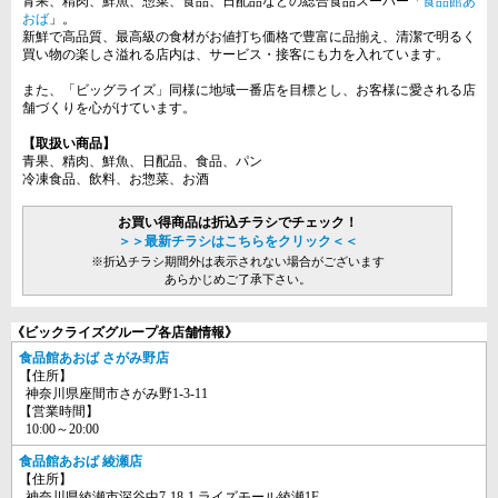
青果、精肉、鮮魚、惣菜、食品、日配品などの総合食品スーパー「
食品館あ
おば
」。
新鮮で高品質、最高級の食材がお値打ち価格で豊富に品揃え、清潔で明るく
買い物の楽しさ溢れる店内は、サービス・接客にも力を入れています。
また、「ビッグライズ」同様に地域一番店を目標とし、お客様に愛される店
舗づくりを心がけています。
【取扱い商品】
青果、精肉、鮮魚、日配品、食品、パン
冷凍食品、飲料、お惣菜、お酒
お買い得商品は折込チラシでチェック！
＞＞最新チラシはこちらをクリック＜＜
※折込チラシ期間外は表示されない場合がございます
あらかじめご了承下さい。
《ビックライズグループ各店舗情報》
食品館あおば さがみ野店
【住所】
神奈川県座間市さがみ野1-3-11
【営業時間】
10:00～20:00
食品館あおば 綾瀬店
【住所】
神奈川県綾瀬市深谷中7-18-1 ライズモール綾瀬1F