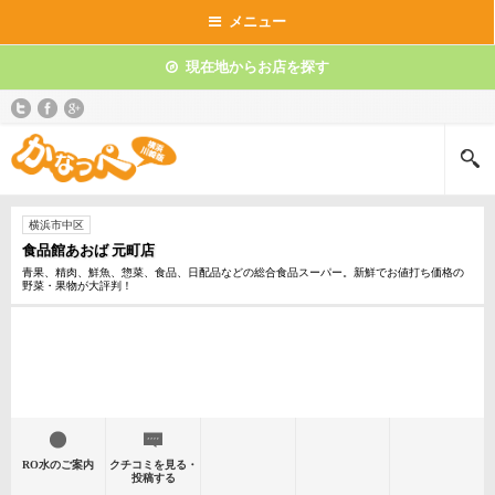
メニュー
現在地からお店を探す
横浜市中区
食品館あおば 元町店
青果、精肉、鮮魚、惣菜、食品、日配品などの総合食品スーパー。新鮮でお値打ち価格の
野菜・果物が大評判！
RO水のご案内
クチコミを見る・
投稿する