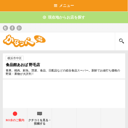
メニュー
現在地からお店を探す
横浜市中区
食品館あおば 野毛店
青果、精肉、鮮魚、惣菜、食品、日配品などの総合食品スーパー。新鮮でお値打ち価格の
野菜・果物が大評判！
RO水のご案内
クチコミを見る・
投稿する