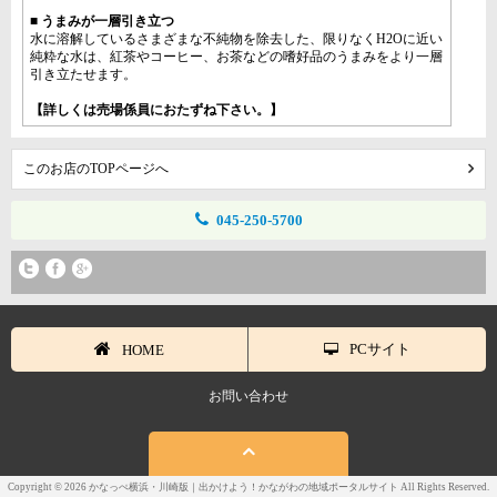
■ うまみが一層引き立つ
水に溶解しているさまざまな不純物を除去した、限りなくH2Oに近い
純粋な水は、紅茶やコーヒー、お茶などの嗜好品のうまみをより一層
引き立たせます。
【詳しくは売場係員におたずね下さい。】
このお店のTOPページへ
045-250-5700
PCサイト
HOME
お問い合わせ
Copyright © 2026 かなっぺ横浜・川崎版｜出かけよう！かながわの地域ポータルサイト All Rights Reserved.