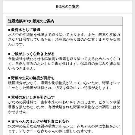
RO水のご案内
逆浸透膜RO水 販売のご案内
■ 飲料水として最適
水の中の不純物を極限まで取り除いてあります。また、酸素や炭酸ガ
スなどは溶存しているため、清涼感がありほのかに甘くまろやかな味
わいです。
■ ご飯がふっくら炊き上がる
食物繊維を硬化させる鉱物質や塩素を取り除いてあるためふっくら白
く、自然な甘みのおいしいご飯が炊けます。保温時の黄ばみや嫌な臭
いもつきません。
■ 野菜や生花の鮮度が長持ち
硬度成分が少なく、塩素や化学物質が入っていないため、野菜はシャ
キッとした鮮度が維持され、切花は傷みにくい特徴があります。
■ 素材のおいしさを引き出す
少なめの調味料で、素材本来の味わいを引き出します。ビタミンや栄
養素を損なわないため、有機栽培された野菜や果物などの調理には欠
かせません。
■ 赤ちゃんのミルクや離乳食にも安心
水の中の余分な鉱物質や環境ホルモンは、赤ちゃんの体に負担をかけ
ます。デリケートな赤ちゃんの体に優しいお水です。