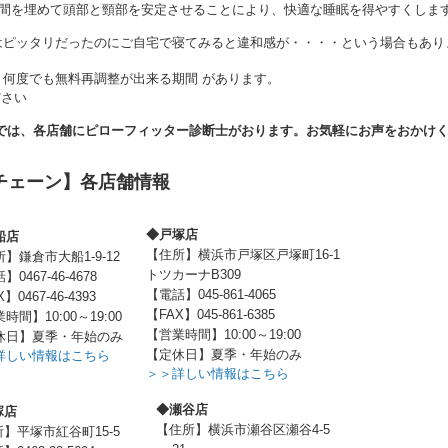
隙間を埋めて頭部と頸部を安定させることにより、快適な睡眠を得やすくしま
はピッタリだったのにご自宅で寝てみると違和感が・・・・という場合もあり
何度でも無料再調整が出来る期間 があります。
ださい
】では、各店舗にピローフィッター診断士がおります。お気軽にお声をおかけ
チェーン】各店舗情報
◆戸塚店
船店
【住所】横浜市戸塚区戸塚町16-1
】鎌倉市大船1-9-12
トツカーナB309
0467-46-4678
【電話】045-861-4065
】0467-46-4393
【FAX】045-861-6385
時間】10:00～19:00
【営業時間】10:00～19:00
休日】夏季・年始のみ
【定休日】夏季・年始のみ
詳しい情報はこちら
＞＞詳しい情報はこちら
◆瀬谷店
塚店
【住所】横浜市瀬谷区瀬谷4-5
】平塚市紅谷町15-5