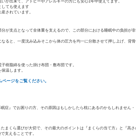
洗いが出来て、アトピーやアレルギーの方にも安心1年中使えてます。
としても使えます
生産されています。
部分が支点となって全体重を支えるので、この部分における睡眠中の負担が非
になると、一度沈み込みそこから体の圧力を均一に分散させて押し上げ、背骨
。
電子樹脂綿を使った掛け布団・敷布団です。
を保温します。
ムページをご覧ください。
。
不眠症』でお困りの方、
その原因はもしかしたら枕にあるのかもしれません・
したまくら選びが大切で、その最大のポイントは『まくらの当て方』と『高さ
勢で支えることです。