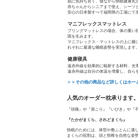
肌に気持ち良く、寝ながら快眠健康丸
赤ちゃんからシニアまで使え、シーツ
安心の日本製すべて福岡県の工場にて
マニフレックスマットレス
プリングマットレスの場合、体の重い
因を生みます。
マニフレックス・マットレスの上に横
れぞれに最適な睡眠姿勢を実現します
健康寝具
遠赤外線を効果的に輻射する材料、光
遠赤外線は自分の体温を増量し、自ら
＞＞その他の商品など詳しくはホー
人気のオーダー枕承ります
『頭痛』や『肩こり』『いびき』や『
『たかがまくら、されどまくら』
快眠のためには、体型や敷ふとんに適
まくらの役割は、頭と頸椎を自然な姿