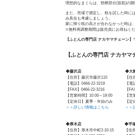
理想的なまくらは、頸椎部分(首筋)の
また、売場で測定し、枕を試した時に
み具合も考慮しましょう。
家に帰り枕の高さが合わなかった時は、
※無料再調整期間は販売員にお尋ねく
【ふとんの専門店 ナカヤマチェーン
【ふとんの専門店 ナカヤマ
◆藤沢店
◆大
【住所】藤沢市藤沢110
【住所
【電話】0466-22-3219
【電話】
【FAX】0466-22-3216
【FAX
【営業時間】10:00～19:00
【営業
【定休日】夏季・年始のみ
【定
＞＞詳しい情報はこちら
＞＞
◆厚木店
◆平
【住所】厚木市中町2-10-15
【住所