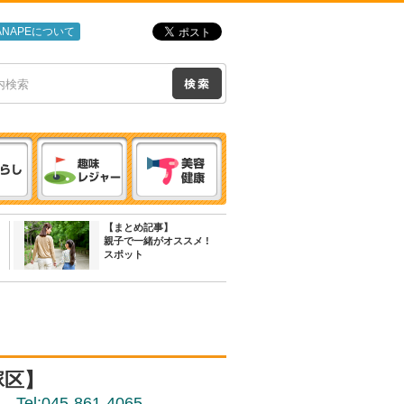
ANAPEについて
【まとめ記事】
親子で一緒がオススメ !
スポット
塚区】
Tel:045-861-4065