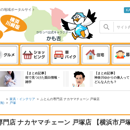
わの地域ポータルサイト
K
【まとめ記事】
【まとめ記事】
街で見つけた面白情報・
神奈川ゆかりの偉人って
雑学
どんな人たち？
>
家具・インテリア
>
ふとんの専門店 ナカヤマチェーン 戸塚店
海)
>
戸塚
門店 ナカヤマチェーン 戸塚店 【横浜市戸