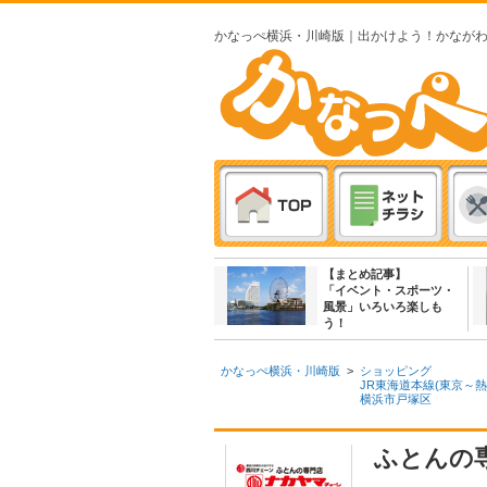
かなっぺ横浜・川崎版｜出かけよう！かなが
【まとめ記事】
「イベント・スポーツ・
風景」いろいろ楽しも
う！
かなっぺ横浜・川崎版
>
ショッピング
JR東海道本線(東京～熱
横浜市戸塚区
ふとんの専