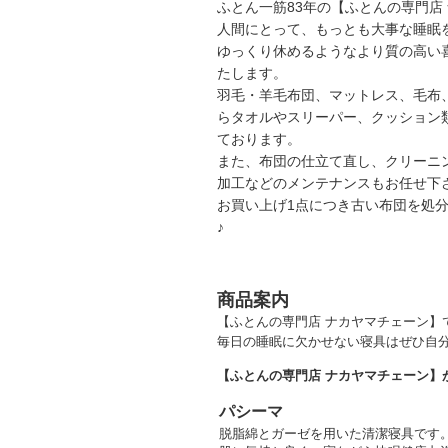
ふとん一筋83年の【ふとんの専門店
人間にとって、もっとも大事な睡眠
ゆっくり休めるようなより質の高い
たします。
羽毛・羊毛布団、マットレス、毛布
らタオルやスリーパー、クッション
ております。
また、布団の仕立て直し、クリーニ
加工などのメンテナンスもお任せ下
お買い上げ1点につき古い布団を処
♪
商品案内
【ふとんの専門店 ナカヤマチェーン】
毎日の睡眠に欠かせない寝具はぜひ自
【ふとんの専門店 ナカヤマチェーン】
パシーマ
脱脂綿とガーゼを用いた清潔寝具です