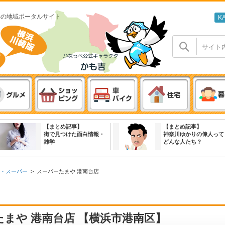
わの地域ポータルサイト
K
【まとめ記事】
【まとめ記事】
街で見つけた面白情報・
神奈川ゆかりの偉人って
雑学
どんな人たち？
・スーパー
>
スーパーたまや 港南台店
まや 港南台店 【横浜市港南区】