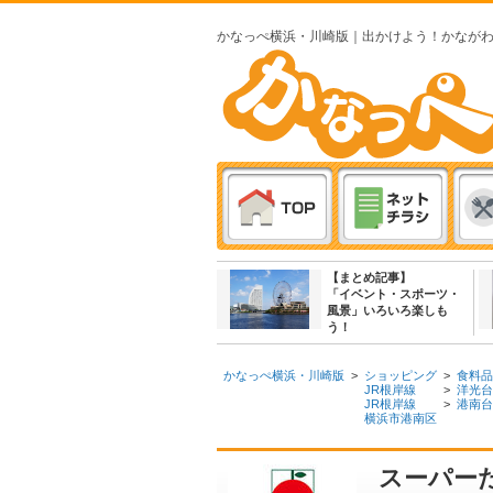
かなっぺ横浜・川崎版｜出かけよう！かなが
【まとめ記事】
「イベント・スポーツ・
風景」いろいろ楽しも
う！
かなっぺ横浜・川崎版
>
ショッピング
>
食料品
JR根岸線
>
洋光台
JR根岸線
>
港南台
横浜市港南区
スーパーた