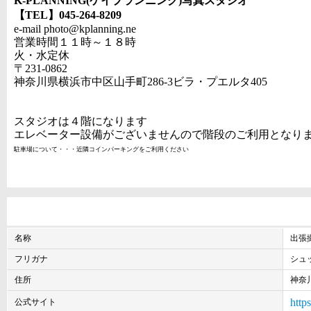
K-PLANNING(ケイプランニング)写真スタジオ
【TEL】
045-264-8209
e-mail photo@kplanning.ne
営業時間１１時～１８時
火・水定休
〒231-0862
神奈川県横浜市中区山手町286-3ビラ・プエルタ405
スタジオは４階になります
エレベーター設備がございませんので階段のご利用となり
駐車場について・・・近隣コインパーキングをご利用ください
名称
出張撮
フリガナ
シュ
住所
神奈
http
公式サイト