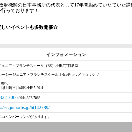
政府機関の日本事務所の代表として17年間勤めていたていた講
を行っております！
楽しいイベントも多数開催☆
インフォメーション
Cジュニア・ブランチスクール（BS）小田5丁目教室
シーシージュニア・ブランチスクールオダ5チョウメキョウシツ
-0846
県川崎市川崎区小田5-20-4
322-7066
/ 044-322-7066
s://eccjuniorbs.jp/ht142789/
にコインパーキングがあります。