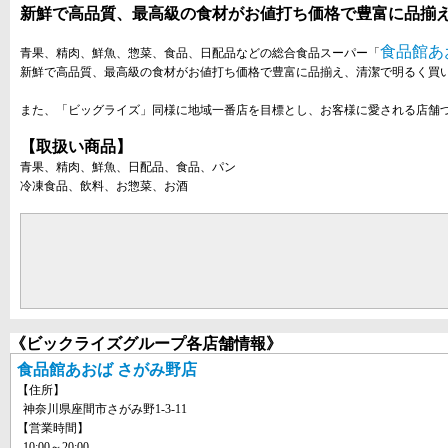
新鮮で高品質、最高級の食材がお値打ち価格で豊富に品揃え!
食品館あ
青果、精肉、鮮魚、惣菜、食品、日配品などの総合食品スーパー「
新鮮で高品質、最高級の食材がお値打ち価格で豊富に品揃え、清潔で明るく買
また、「ビッグライズ」同様に地域一番店を目標とし、お客様に愛される店舗
【取扱い商品】
青果、精肉、鮮魚、日配品、食品、パン
冷凍食品、飲料、お惣菜、お酒
《ビックライズグループ各店舗情報》
食品館あおば さがみ野店
【住所】
神奈川県座間市さがみ野1-3-11
【営業時間】
10:00～20:00