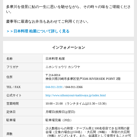
多摩川を借景に鮎の一生に思いを馳せながら、その時々の味をご堪能くださ
い。
慶事等に最適なお弁当もあわせてご利用ください。
＞＞日本料理 柏屋について詳しく見る
インフォメーション
名称
日本料理 柏屋
フリガナ
ニホンリョウリ カシワヤ
〒214-0014
住所
神奈川県川崎市多摩区登戸3506 RIVERSIDE POINT 2階
TEL / FAX
044-911-3191
/ 044-911-3366
公式サイト
http://www.nihonryouri-kashiwaya.jp/index.html
営業時間
10:00～21:00 （ランチタイムは11:30～13:30）
定休日
月曜日(祝祭日は翌日)
駐車場
駐車場完備（20台）
少人数様からの和室・テーブル席と100名収容できる洋間の宴
会場（立食の場合は150名）・大広間（96帖）・和室の大広間
席数
（96帖）がございます。また、会議室として使用することが可